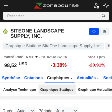
SITEONE LANDSCAPE SUPPLY, INC.
98,52
$
-3,38%
SITEONE LANDSCAPE
SUPPLY, INC.
Graphique Statique SiteOne Landscape Supply, Inc.
Marché Fermé -
NYSE
22:00:02 06/08/2026
Varia. 1 janv.
USD
-3,38%
98,52
-20,91%
Synthèse
Cotations
Graphiques
Actualités
Soci
Analyse Technique
Graphique Statique
Graphique Actualit
Durée
Période