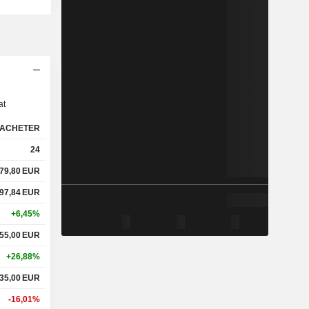
s
at
ACHETER
24
79,80
EUR
97,84
EUR
+6,45%
55,00
EUR
+26,88%
35,00
EUR
-16,01%