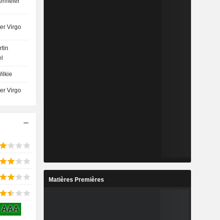
ermeier
er Virgo
tin
l
ilkie
er Virgo
Matières Premières
AAA