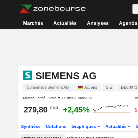
Marchés
Actualités
Analyses
Agenda
SIEMENS AG
Consensus Siemens AG
Actions
SIE
DE00072
Marché Fermé -
Xetra
17:38:05 07/08/2026
Va
279,80
+2,45%
EUR
-
Synthèse
Cotations
Graphiques
Actualités