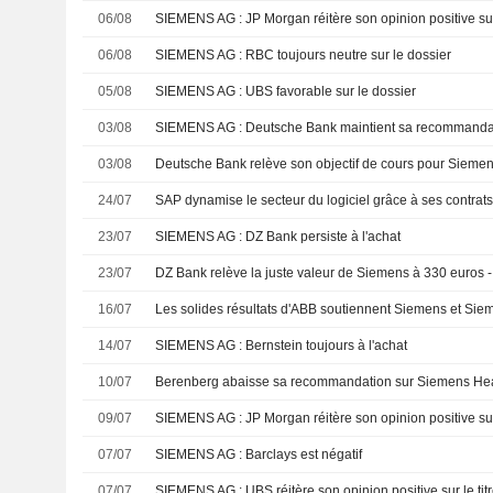
06/08
SIEMENS AG : JP Morgan réitère son opinion positive sur 
06/08
SIEMENS AG : RBC toujours neutre sur le dossier
05/08
SIEMENS AG : UBS favorable sur le dossier
03/08
SIEMENS AG : Deutsche Bank maintient sa recommandat
03/08
24/07
23/07
SIEMENS AG : DZ Bank persiste à l'achat
23/07
DZ Bank relève la juste valeur de Siemens à 330 euros -
16/07
Les solides résultats d'ABB soutiennent Siemens et Si
14/07
SIEMENS AG : Bernstein toujours à l'achat
10/07
09/07
SIEMENS AG : JP Morgan réitère son opinion positive sur 
07/07
SIEMENS AG : Barclays est négatif
07/07
SIEMENS AG : UBS réitère son opinion positive sur le tit