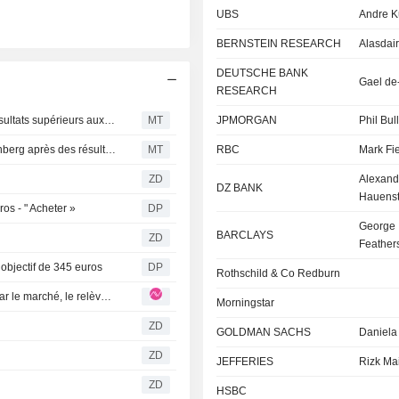
UBS
Andre K
BERNSTEIN RESEARCH
Alasdair
DEUTSCHE BANK
Gael de
RESEARCH
Siemens : BofA relève son objectif de cours après des résultats supérieurs aux attentes au troisième trimestre et des perspectives relevées pour 2026
MT
JPMORGAN
Phil Bul
Siemens Healthineers maintenu à "Conserver" par Berenberg après des résultats "mixtes" au troisième trimestre
MT
RBC
Mark Fi
ZD
Alexand
DZ BANK
Hauenst
os - " Acheter »
DP
George
BARCLAYS
ZD
Feather
objectif de 345 euros
DP
Rothschild & Co Redburn
SIEMENS : le bond des commandes largement intégré par le marché, le relèvement des perspectives jugé insuffisant pour soutenir les valorisations actuelles
Morningstar
ZD
GOLDMAN SACHS
Daniela
ZD
JEFFERIES
Rizk Ma
ZD
HSBC