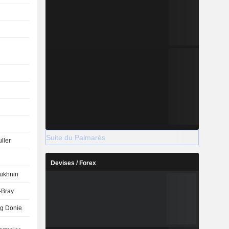
Suite du Palmarès
uller
Devises / Forex
ukhnin
-Bray
g Donie