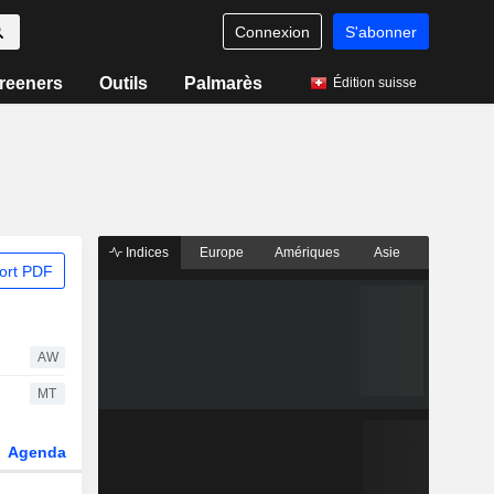
Connexion
S'abonner
reeners
Outils
Palmarès
Édition suisse
Indices
Europe
Amériques
Asie
ort PDF
AW
MT
Agenda
Secteur
Dérivés
Fonds et ETFs