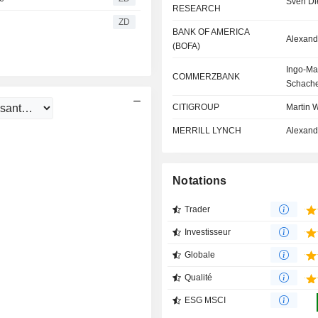
Sven Di
RESEARCH
ZD
BANK OF AMERICA
Alexand
(BOFA)
Ingo-Mar
COMMERZBANK
Schache
CITIGROUP
Martin W
MERRILL LYNCH
Alexand
Notations
Trader
Investisseur
Globale
Qualité
ESG MSCI