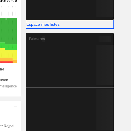
Espace mes listes
Palmarès
er Rajpal