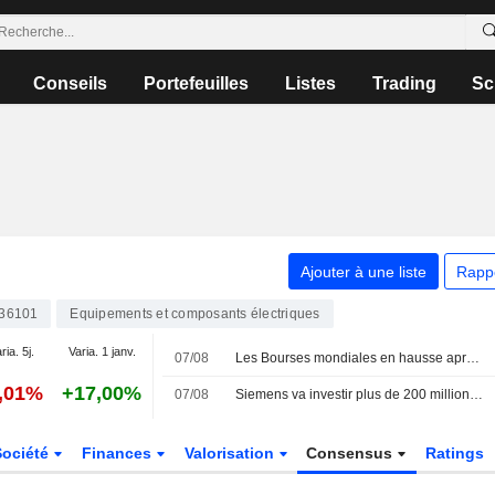
Conseils
Portefeuilles
Listes
Trading
Sc
Ajouter à une liste
Rapp
36101
Equipements et composants électriques
ria. 5j.
Varia. 1 janv.
07/08
Les Bourses mondiales en hausse après l'emploi américain, records en Europe
1,01%
+17,00%
07/08
Siemens va investir plus de 200 millions de dollars aux États-Unis dans des équipements pour centres de données IA
Société
Finances
Valorisation
Consensus
Ratings