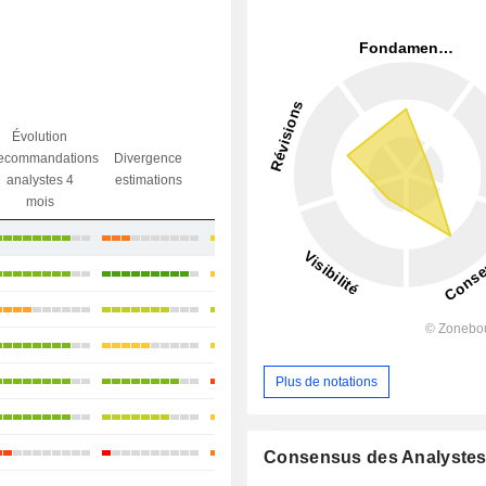
Évolution
Divergence
ecommandations
Divergence
Ecart obj.
objectif
analystes 4
estimations
/ dr
analystes
mois
+6,45%
+45,38%
+7,03%
+5,08%
+47,88%
Plus de notations
+24,14%
+27,3%
Consensus des Analyste