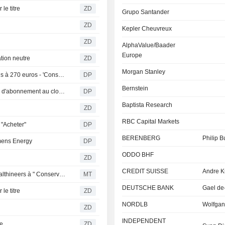
le titre
ZD
Grupo Santander
ZD
Kepler Cheuvreux
ZD
AlphaValue/Baader
Europe
ion neutre
ZD
Morgan Stanley
Deutsche Bank relève son objectif de cours pour Siemens à 270 euros - 'Conserver'
DP
Bernstein
SAP dynamise le secteur du logiciel grâce à ses contrats d'abonnement au cloud
DP
Baptista Research
ZD
RBC Capital Markets
 "Acheter"
DP
BERENBERG
Philip B
emens Energy
DP
ODDO BHF
ZD
CREDIT SUISSE
Andre K
Berenberg abaisse sa recommandation sur Siemens Healthineers à " Conserver » face à l'absence de catalyseurs
MT
DEUTSCHE BANK
Gael de
le titre
ZD
NORDLB
Wolfgan
ZD
INDEPENDENT
re
ZD