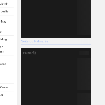
ukhnin
 Leslie
-Bray
ler
elding
Suite du Palmarès
er
ein
Palmarès
stone
 Costa
idi