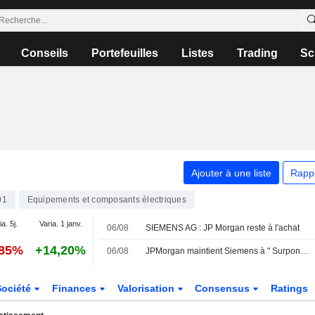
Conseils
Portefeuilles
Listes
Trading
Sc
Ajouter à une liste
Rapp
01
Equipements et composants électriques
a. 5j.
Varia. 1 janv.
06/08
SIEMENS AG : JP Morgan reste à l'achat
,85%
+14,20%
06/08
JPMorgan maintient Siemens à " Surpondérer » avec un objectif de 345 euros
Société
Finances
Valorisation
Consensus
Ratings