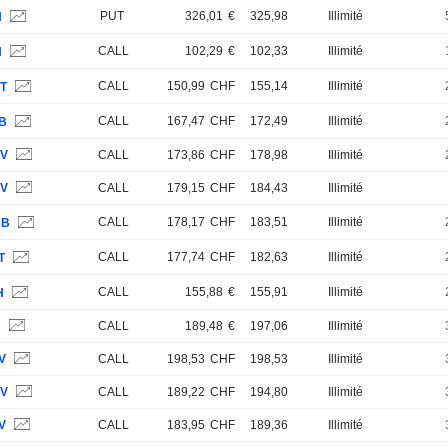
PUT
326,01
€
325,98
Illimité
H
CALL
102,29
€
102,33
Illimité
H
CALL
150,99
CHF
155,14
Illimité
RT
CALL
167,47
CHF
172,49
Illimité
JB
OV
CALL
173,86
CHF
178,98
Illimité
KV
CALL
179,15
CHF
184,43
Illimité
CALL
178,17
CHF
183,51
Illimité
JB
CALL
177,74
CHF
182,63
Illimité
T
CALL
155,88
€
155,91
Illimité
H
B
CALL
189,48
€
197,06
Illimité
V
CALL
198,53
CHF
198,53
Illimité
RV
CALL
189,22
CHF
194,80
Illimité
V
CALL
183,95
CHF
189,36
Illimité