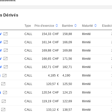
estissement
s Dérivés
Type
Prix d'exercice
Barrière
Maturité
Elastic
V
CALL
154,33
CHF
158,88
Illimité
SV
CALL
161,34
CHF
166,09
Illimité
UV
CALL
169,88
CHF
169,88
Illimité
V
CALL
166,65
CHF
171,56
Illimité
OV
CALL
182,71
CHF
182,71
Illimité
CALL
4,185
€
4,190
Illimité
H
CALL
120,57
€
125,50
Illimité
CALL
120,54
CHF
124,15
Illimité
B
CALL
119,19
CHF
122,69
Illimité
Z
CALL
133,12
€
138,57
Illimité