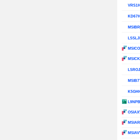
VRS1
KD67
MSIB
LSSL
MSIC
MSIC
LSRO
MSIB7
K5GH
L9NP
OSIAX
MSIA
MSIAV