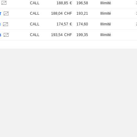
CALL
188,85
€
196,58
Illimité
CALL
188,04
CHF
193,21
Illimité
T
CALL
174,57
€
174,60
Illimité
H
CALL
193,54
CHF
199,35
Illimité
B