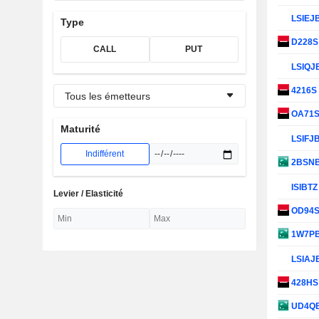
LSIEJ
Type
D228
CALL
PUT
LSIQJ
4216S
Tous les émetteurs
OA71
Maturité
LSIFJ
Indifférent
2BSN
ISIBT
Levier / Elasticité
OD94
1W7P
LSIAJ
428H
UD4Q