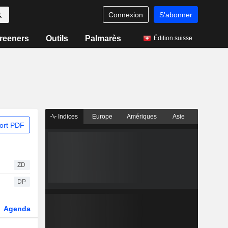
Connexion
S'abonner
reeners
Outils
Palmarès
Édition suisse
Indices
Europe
Amériques
Asie
ort PDF
ZD
DP
Agenda
Secteur
Dérivés
Fonds et ETFs