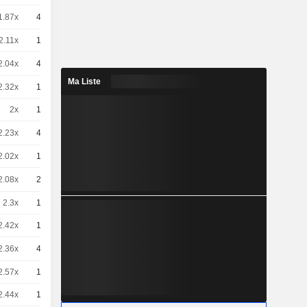
1.87x
40
3.39 / 3.43
2.11x
10
12,92
EUR
2.04x
40
3.12 / 3.16
Ma Liste
2.32x
10
11,76
EUR
2x
10
13,64
EUR
2.23x
40
2.85 / 2.89
2.02x
10
13,50
EUR
2.08x
20
6.14 / 6.15
2.3x
10
11,87
EUR
2.42x
10
11,28
EUR
2.36x
40
2.69 / 2.73
2.57x
10
10,64
EUR
2.44x
10
11,20
EUR