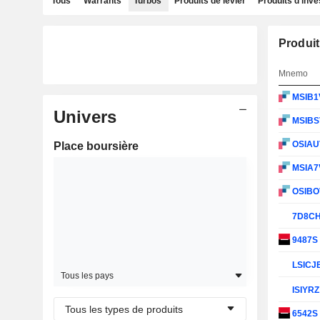
Tous
Warrants
Turbos
Produits de levier
Produits d'inv
Produit
Mnemo
MSIB1
Univers
MSIB
OSIA
Place boursière
MSIA7
OSIB
7D8C
9487S
LSICJ
Tous les pays
ISIYR
Tous les types de produits
6542S