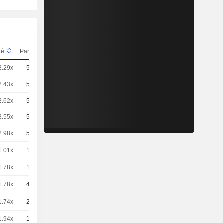
ité
Parité
Cours
2.29x
50
2.22 / 2.25
2.43x
50
2.09 / 2.12
2.62x
50
1.94 / 1.97
2.55x
50
1.99 / 2.02
2.98x
50
1.7 / 1.73
1.01x
10
26,98
EUR
1.78x
10
15,34
EUR
1.78x
40
3.57 / 3.61
1.74x
25
5.84 / 5.85
1.94x
10
14,08
EUR