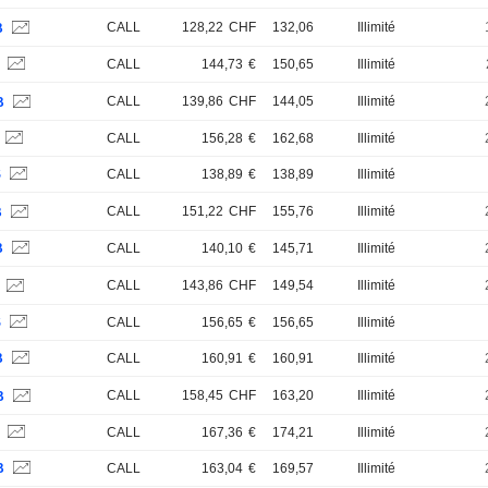
CALL
128,22
CHF
132,06
Illimité
B
S
CALL
144,73
€
150,65
Illimité
CALL
139,86
CHF
144,05
Illimité
B
CALL
156,28
€
162,68
Illimité
S
CALL
138,89
€
138,89
Illimité
CALL
151,22
CHF
155,76
Illimité
B
B
CALL
140,10
€
145,71
Illimité
CALL
143,86
CHF
149,54
Illimité
Z
S
CALL
156,65
€
156,65
Illimité
B
CALL
160,91
€
160,91
Illimité
CALL
158,45
CHF
163,20
Illimité
B
S
CALL
167,36
€
174,21
Illimité
B
CALL
163,04
€
169,57
Illimité