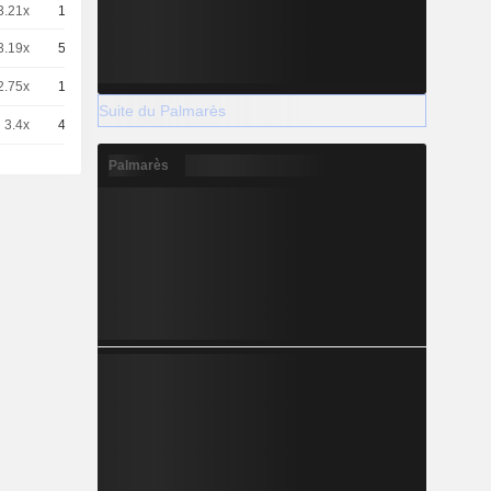
3.21x
10
8,510
EUR
3.19x
50
1.594 / 1.612
2.75x
10
9,940
EUR
Suite du Palmarès
3.4x
40
1.86 / 1.9
Palmarès