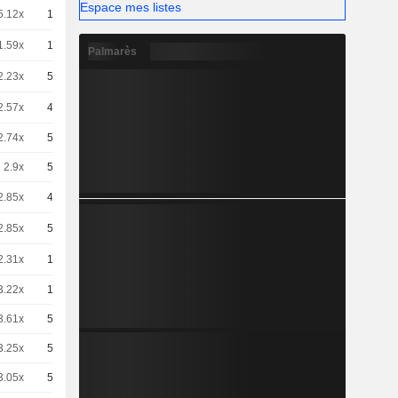
Espace mes listes
5.12x
10
5,210
EUR
1.59x
10
17,17
EUR
Palmarès
2.23x
50
2.284 / 2.302
2.57x
40
2.47 / 2.51
2.74x
50
1.85 / 1.88
2.9x
50
1.75 / 1.78
2.85x
40
2.22 / 2.26
2.85x
50
1.784 / 1.802
2.31x
10
11,81
EUR
3.22x
10
8,475
EUR
3.61x
50
1.4 / 1.43
3.25x
50
1.56 / 1.59
3.05x
50
1.66 / 1.69