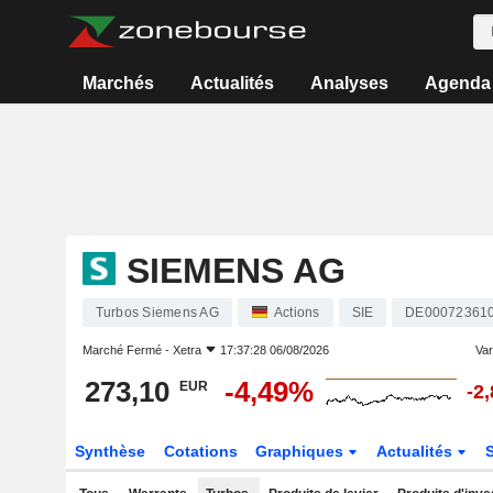
Marchés
Actualités
Analyses
Agenda
SIEMENS AG
Turbos Siemens AG
Actions
SIE
DE00072361
Marché Fermé -
Xetra
17:37:28 06/08/2026
Vari
273,10
-4,49%
EUR
-2
Synthèse
Cotations
Graphiques
Actualités