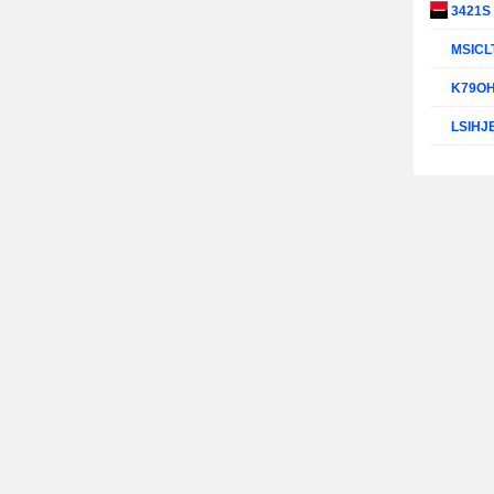
3421S
MSICL
K79O
LSIHJ