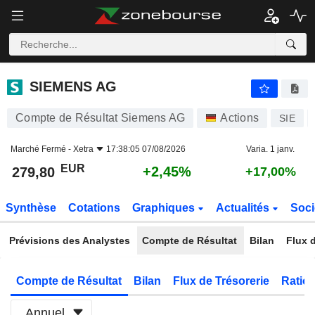
SIEMENS AG
279,80
€
+2,45%
SIEMENS AG
Compte de Résultat Siemens AG
Actions
SIE
Marché Fermé -
Xetra
17:38:05 07/08/2026
Varia. 1 janv.
EUR
+2,45%
279,80
+17,00%
Synthèse
Cotations
Graphiques
Actualités
Soci
Prévisions des Analystes
Compte de Résultat
Bilan
Flux d
Compte de Résultat
Bilan
Flux de Trésorerie
Ratios
Annuel