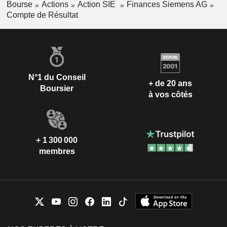
Bourse
Actions
Action SIE
Finances Siemens AG
Compte de Résultat
N°1 du Conseil
+ de 20 ans
Boursier
à vos côtés
+ 1 300 000
membres