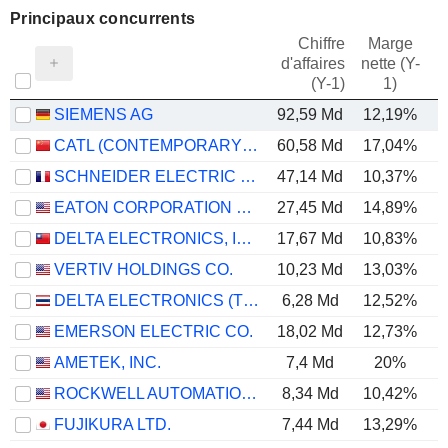
Principaux concurrents
Chiffre
Marge
d'affaires
nette (Y-
E
(Y-1)
1)
SIEMENS AG
92,59 Md
12,19%
CATL (CONTEMPORARY AMPEREX TECHNOLOGY)
60,58 Md
17,04%
SCHNEIDER ELECTRIC SE
47,14 Md
10,37%
EATON CORPORATION PLC
27,45 Md
14,89%
DELTA ELECTRONICS, INC.
17,67 Md
10,83%
VERTIV HOLDINGS CO.
10,23 Md
13,03%
DELTA ELECTRONICS (THAILAND)
6,28 Md
12,52%
EMERSON ELECTRIC CO.
18,02 Md
12,73%
AMETEK, INC.
7,4 Md
20%
ROCKWELL AUTOMATION, INC.
8,34 Md
10,42%
FUJIKURA LTD.
7,44 Md
13,29%