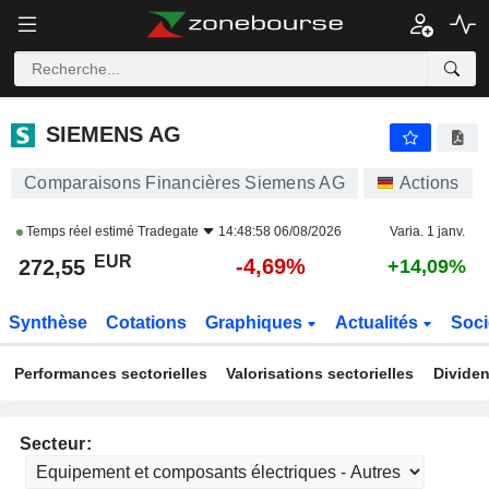
SIEMENS AG
272,55
€
-4,69%
SIEMENS AG
Comparaisons Financières Siemens AG
Actions
Temps réel estimé
Tradegate
14:48:58 06/08/2026
Varia. 1 janv.
EUR
-4,69%
272,55
+14,09%
Synthèse
Cotations
Graphiques
Actualités
Soci
Performances sectorielles
Valorisations sectorielles
Dividen
Secteur: