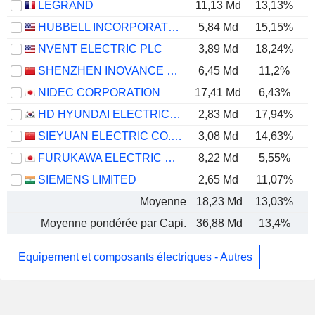
LEGRAND
11,13 Md
13,13%
HUBBELL INCORPORATED
5,84 Md
15,15%
NVENT ELECTRIC PLC
3,89 Md
18,24%
SHENZHEN INOVANCE TECHNOLOGY CO.,LTD
6,45 Md
11,2%
NIDEC CORPORATION
17,41 Md
6,43%
HD HYUNDAI ELECTRIC CO., LTD.
2,83 Md
17,94%
SIEYUAN ELECTRIC CO., LTD.
3,08 Md
14,63%
FURUKAWA ELECTRIC CO., LTD.
8,22 Md
5,55%
SIEMENS LIMITED
2,65 Md
11,07%
Moyenne
18,23 Md
13,03%
Moyenne pondérée par Capi.
36,88 Md
13,4%
Equipement et composants électriques - Autres