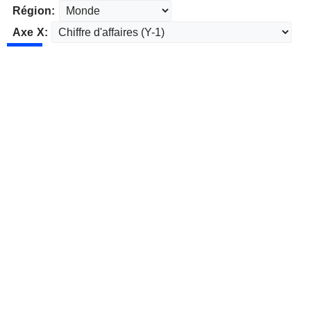
Région:
Axe X: