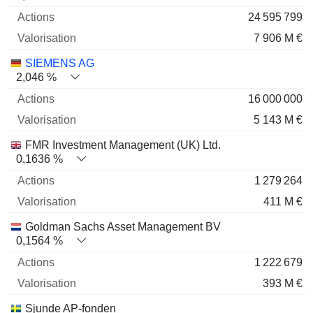
24 595 799
7 906 M €
SIEMENS AG
2,046 %
16 000 000
5 143 M €
FMR Investment Management (UK) Ltd.
0,1636 %
1 279 264
411 M €
Goldman Sachs Asset Management BV
0,1564 %
1 222 679
393 M €
Sjunde AP-fonden