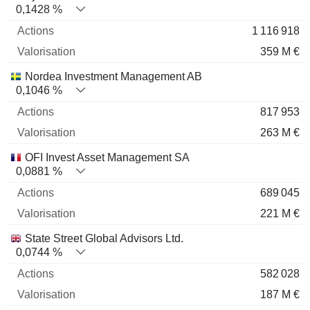
0,1428 %
1 116 918
359 M €
Nordea Investment Management AB
0,1046 %
817 953
263 M €
OFI Invest Asset Management SA
0,0881 %
689 045
221 M €
State Street Global Advisors Ltd.
0,0744 %
582 028
187 M €