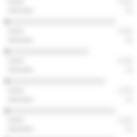
░ ░░░
░░
░░░░░░░░░░░░░░░░░░░░░░░░░░░░░░░
░ ░░░
░░
░░░░░░░░░░░░░░░░░░░░░░░
░ ░░░
░░
░░░░░░░░░░░░░░░░░░░░░░░░░░░░
░ ░░░
░░
░░░░░░░░░░░░░░░░░░░░░░░░░░░░░░░
░ ░░░
░░