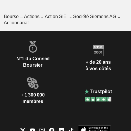
projets, prestations de conseil financier, etc.). La répartition
géographique du CA est la suivante : Allemagne (14,8%),
Bourse
Actions
Action SIE
Société Siemens AG
Europe-Communauté des Etats Indépendants-Afrique-
Actionnariat
Moyen-Orient (32%), Etats-Unis (28%), Amérique (4,6%),
Chine (9,1%), Asie et Australie (11,5%).
N°1 du Conseil
+ de 20 ans
Boursier
à vos côtés
+ 1 300 000
membres