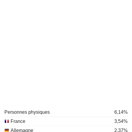
Personnes physiques
6,14%
France
3,54%
Allemagne
2,37%