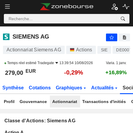
SIEMENS AG
279,00
€
-0,29%
SIEMENS AG
Actionnariat Siemens AG
Actions
SIE
DE0007
Temps réel estimé
Tradegate
13:39:54 10/08/2026
Varia. 1 janv.
EUR
-0,29%
279,00
+16,89%
Synthèse
Cotations
Graphiques
Actualités
Soci
Profil
Gouvernance
Actionnariat
Transactions d'initiés
Classe d'Actions: Siemens AG
Flottant
Action A