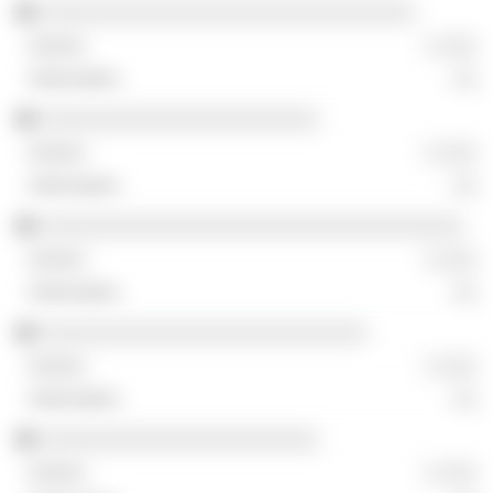
░░░░░░░░░░░░░░░░░░░░░░░░░░░░░░░
░ ░░░
░░
░░░░░░░░░░░░░░░░░░░░░░░
░ ░░░
░░
░░░░░░░░░░░░░░░░░░░░░░░░░░░░░░░░░░░
░ ░░░
░░
░░░░░░░░░░░░░░░░░░░░░░░░░░░
░ ░░░
░░
░░░░░░░░░░░░░░░░░░░░░░░
░ ░░░