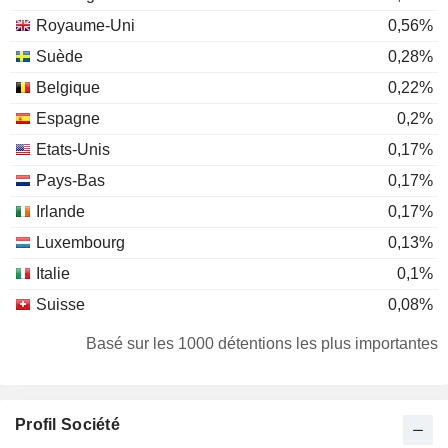
Royaume-Uni
0,56%
Suède
0,28%
Belgique
0,22%
Espagne
0,2%
Etats-Unis
0,17%
Pays-Bas
0,17%
Irlande
0,17%
Luxembourg
0,13%
Italie
0,1%
Suisse
0,08%
Canada
0,08%
Basé sur les 1000 détentions les plus importantes
Finlande
0,07%
Portugal
0,06%
Profil Société
Autriche
0,04%