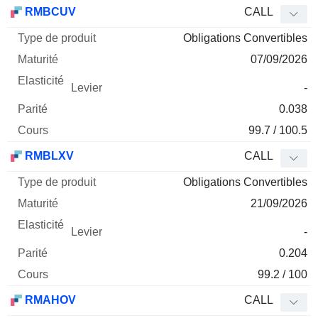
Type
RMBCUV
CALL
de
Obligations Convertibles
Mnemo
Type
produit
Maturité
Elasticité
Levier
Parité
Co
07/09/2026
-
0.038
99.7 / 100.5
RMBLXV
CALL
Obligations Convertibles
21/09/2026
-
0.204
99.2 / 100
RMAHOV
CALL