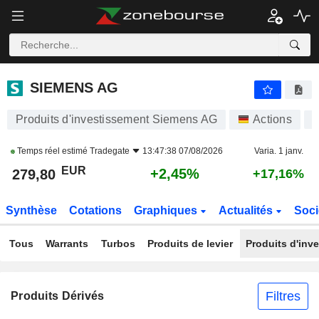
SIEMENS AG
279,80
€
+2,45%
SIEMENS AG
Produits d'investissement Siemens AG
Actions
S
Temps réel estimé
Tradegate
13:47:38 07/08/2026
Varia. 1 janv.
EUR
+2,45%
279,80
+17,16%
Synthèse
Cotations
Graphiques
Actualités
Soci
Tous
Warrants
Turbos
Produits de levier
Produits d'inv
Filtres
Produits Dérivés