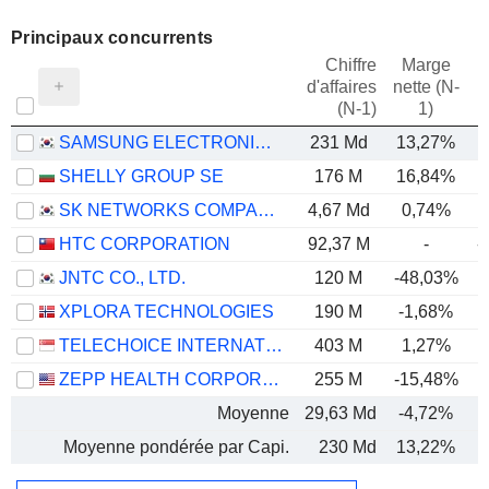
Principaux concurrents
Chiffre
Marge
d'affaires
nette (N-
E
(N-1)
1)
SAMSUNG ELECTRONICS CO., LTD.
231 Md
13,27%
SHELLY GROUP SE
176 M
16,84%
SK NETWORKS COMPANY LIMITED
4,67 Md
0,74%
HTC CORPORATION
92,37 M
-
-
JNTC CO., LTD.
120 M
-48,03%
XPLORA TECHNOLOGIES
190 M
-1,68%
TELECHOICE INTERNATIONAL LIMITED
403 M
1,27%
ZEPP HEALTH CORPORATION
255 M
-15,48%
Moyenne
29,63 Md
-4,72%
Moyenne pondérée par Capi.
230 Md
13,22%