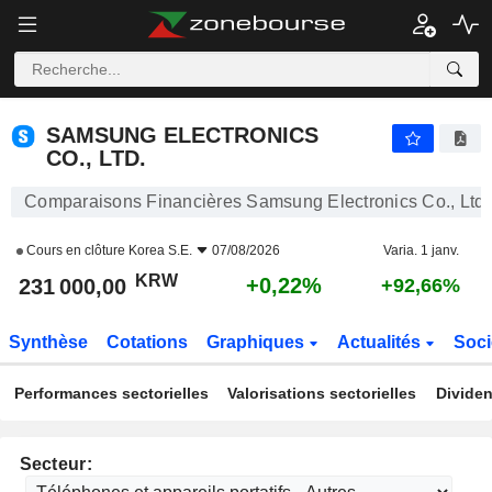
SAMSUNG ELECTRONICS CO., LTD.
231 000,00
₩
+0,22%
SAMSUNG ELECTRONICS
CO., LTD.
Comparaisons Financières Samsung Electronics Co., Ltd.
Cours en clôture
Korea S.E.
07/08/2026
Varia. 1 janv.
KRW
+0,22%
231 000,00
+92,66%
Synthèse
Cotations
Graphiques
Actualités
Soci
Performances sectorielles
Valorisations sectorielles
Dividen
Secteur: