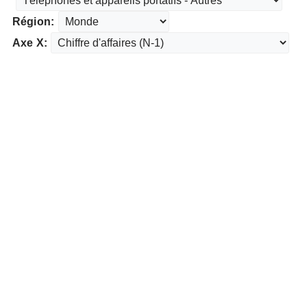
Région:
Axe X: