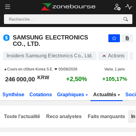
SAMSUNG ELECTRONICS CO., LTD.
246 000,00
₩
+2,50%
SAMSUNG ELECTRONICS
CO., LTD.
Insiders Samsung Electronics Co., Ltd.
Actions
A
Cours en clôture
Korea S.E.
05/08/2026
Varia. 1 janv.
KRW
+2,50%
246 000,00
+105,17%
Synthèse
Cotations
Graphiques
Actualités
Soci
Toute l'actualité
Reco analystes
Faits marquants
In