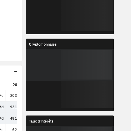
Cryptomonnaies
2023
2024
2025
Md
20 347 Md
28 362 Md
32 990 Md
Md
92 137 Md
118 829 Md
133 275 Md
Md
48 109 Md
50 119 Md
53 327 Md
Taux d'Intérêts
Md
6 289 Md
6 737 Md
7 615 Md