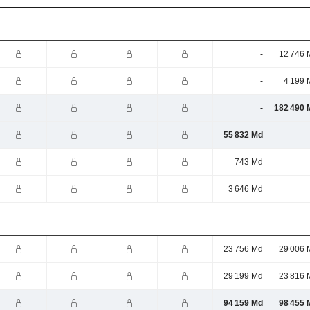
-
12 746 
-
4 199 
-
182 490 
55 832 Md
743 Md
3 646 Md
23 756 Md
29 006 
29 199 Md
23 816 
94 159 Md
98 455 