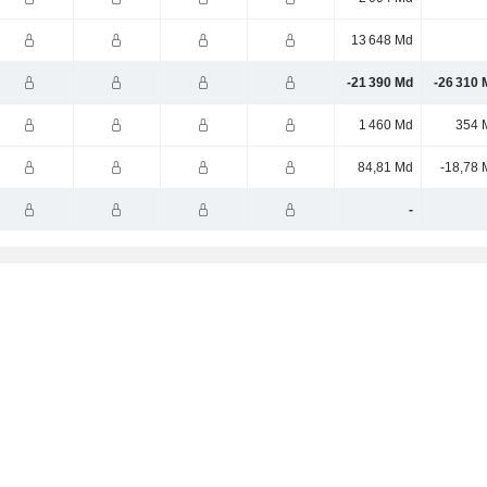
13 648 Md
-21 390 Md
-26 310 
1 460 Md
354 
84,81 Md
-18,78 
-