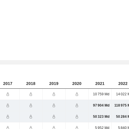
2017
2018
2019
2020
2021
2022
10 759 Md
14 022 
97 904 Md
118 975 
50 323 Md
50 284 
5 952 Md
5 840 