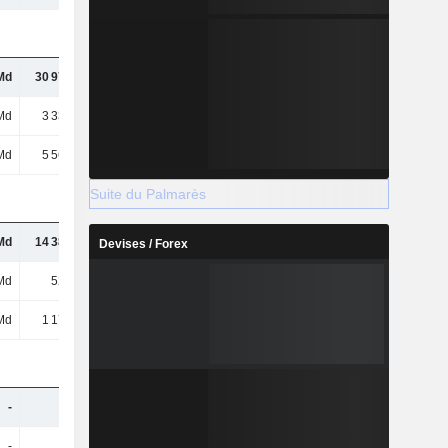
Md
30 975 Md
29 158 Md
29 842 Md
Md
3 331 Md
2 666 Md
2 676 Md
Md
5 566 Md
3 733 Md
4 116 Md
Suite du Palmarès
Md
14 388 Md
14 275 Md
15 783 Md
Devises / Forex
Md
528 Md
550 Md
564 Md
Md
1 174 Md
1 308 Md
1 531 Md
-
-
-
-
-
-
-
-