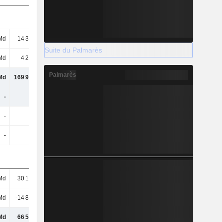
Md
14 385 Md
12 440 Md
12 853 Md
Suite du Palmarès
Md
4 246 Md
4 210 Md
4 486 Md
Palmarès
Md
169 992 Md
174 888 Md
187 967 Md
-
-
-
-
-
-
-
-
-
-
-
-
Md
30 126 Md
34 773 Md
38 784 Md
Md
-14 879 Md
15 094 Md
24 858 Md
Md
66 594 Md
111 066 Md
130 128 Md