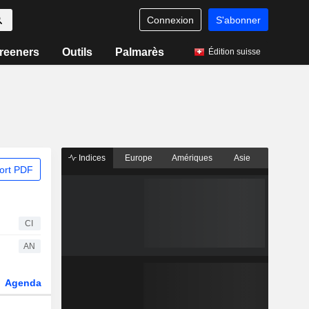
Connexion
S'abonner
reeners
Outils
Palmarès
Édition suisse
Indices
Europe
Amériques
Asie
ort PDF
CI
AN
Agenda
Secteur
Fonds et ETFs