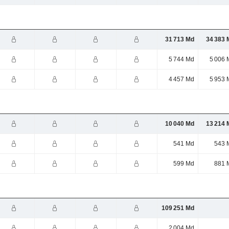
31 713 Md
34 383 
5 744 Md
5 006 
4 457 Md
5 953 
10 040 Md
13 214 
541 Md
543 
599 Md
881 
109 251 Md
2 004 Md