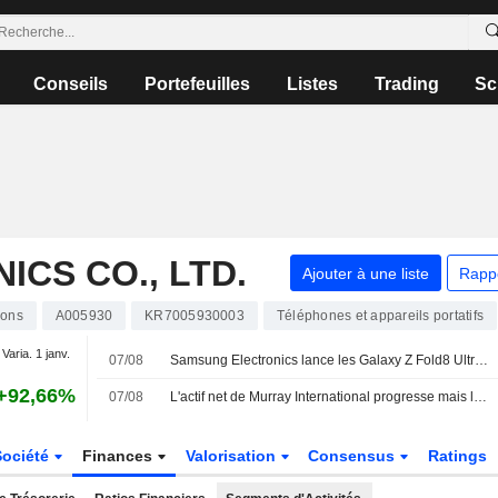
Conseils
Portefeuilles
Listes
Trading
Sc
CS CO., LTD.
Ajouter à une liste
Rapp
ions
A005930
KR7005930003
Téléphones et appareils portatifs
Varia. 1 janv.
07/08
Samsung Electronics lance les Galaxy Z Fold8 Ultra, Fold8, Flip8, Watch Ultra2 et Watch9
+92,66%
07/08
L'actif net de Murray International progresse mais la performance reste en deçà de l'indice de référence
Société
Finances
Valorisation
Consensus
Ratings