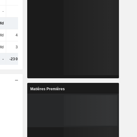
-
-
-
-
Md
-
-
-
Md
435 Md
432 Md
416 Md
Md
322 Md
151 Md
243 Md
-
-23 015 Md
-28 515 Md
-30 115 Md
Matières Premières