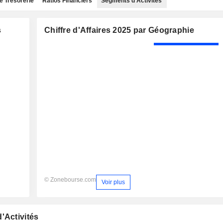
e Trésorerie
Ratios Financiers
Segments d'Activités
s
Chiffre d'Affaires 2025 par Géographie
© Zonebourse.com
Voir plus
'Activités