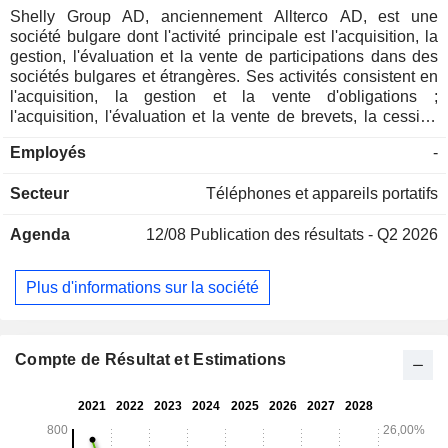
Shelly Group AD, anciennement Allterco AD, est une
société bulgare dont l'activité principale est l'acquisition, la
gestion, l'évaluation et la vente de participations dans des
sociétés bulgares et étrangères. Ses activités consistent en
l'acquisition, la gestion et la vente d'obligations ;
l'acquisition, l'évaluation et la vente de brevets, la cession
de licences d'utilisation de brevets à des entreprises dans
Employés
-
lesquelles la société participe ; le financement d'entreprises
dans lesquelles la société participe. Le groupe se compose
Secteur
Téléphones et appareils portatifs
de six filiales et possède des bureaux en Bulgarie, en
Allemagne et en Slovénie, ainsi qu'en Chine et aux États-
Agenda
12/08
Publication des résultats - Q2 2026
Unis. Par l'intermédiaire de ses filiales, le groupe est
engagé dans le développement, la production et le
commerce de dispositifs intelligents de l'Internet des objets
Plus d'informations sur la société
(IoT) et la gestion immobilière, opérant dans l'industrie des
services de technologie de l'information (TI) et de conseil en
TI.
Compte de Résultat et Estimations