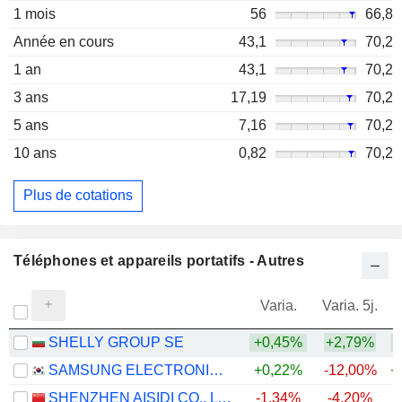
1 mois
56
66,8
Année en cours
43,1
70,2
1 an
43,1
70,2
3 ans
17,19
70,2
5 ans
7,16
70,2
10 ans
0,82
70,2
Plus de cotations
Téléphones et appareils portatifs - Autres
Varia.
Varia. 5j.
SHELLY GROUP SE
+0,45%
+2,79%
+
SAMSUNG ELECTRONICS CO., LTD.
+0,22%
-12,00%
+
SHENZHEN AISIDI CO., LTD.
-1,34%
-4,20%