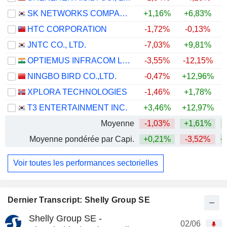
SK NETWORKS COMPANY LIMITED
+1,16%
+6,83%
+
HTC CORPORATION
-1,72%
-0,13%
JNTC CO., LTD.
-7,03%
+9,81%
OPTIEMUS INFRACOM LIMITED
-3,55%
-12,15%
NINGBO BIRD CO.,LTD.
-0,47%
+12,96%
+
XPLORA TECHNOLOGIES
-1,46%
+1,78%
T3 ENTERTAINMENT INC.
+3,46%
+12,97%
+
Moyenne
-1,03%
+1,61%
+
Moyenne pondérée par Capi.
+0,21%
-3,52%
+
Voir toutes les performances sectorielles
Dernier Transcript: Shelly Group SE
Shelly Group SE -
02/06