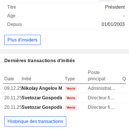
Président
-
01/01/2003
Plus d'insiders
Dernières transactions d'initiés
Poste
Date
Initié
Type
principal
Qua
09.12.25
Nikolay Angelov Martinov
Administrateur
Vente
20.11.25
Svetozar Gospodinov Iliev
Directeur financier
Vente
20.11.25
Svetozar Gospodinov Iliev
Directeur financier
Vente
Historique des transactions