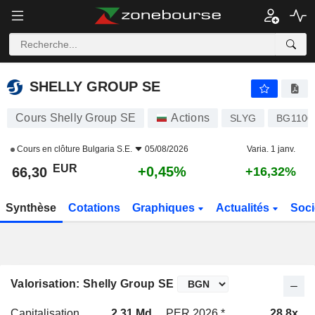
SHELLY GROUP SE
66,30
€
+0,45%
SHELLY GROUP SE
Cours Shelly Group SE
Actions
SLYG
BG1100
Cours en clôture
Bulgaria S.E.
05/08/2026
Varia. 1 janv.
EUR
+0,45%
66,30
+16,32%
Synthèse
Cotations
Graphiques
Actualités
Soci
Valorisation: Shelly Group SE
Capitalisation
2,31 Md
PER 2026 *
28,8x