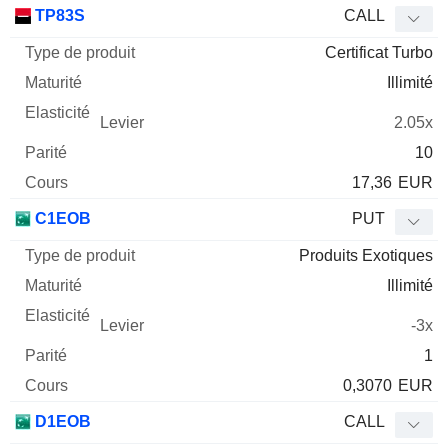
TP83S
CALL
Certificat Turbo
Illimité
2.05x
10
17,36
EUR
C1EOB
PUT
Produits Exotiques
Illimité
-3x
1
0,3070
EUR
D1EOB
CALL