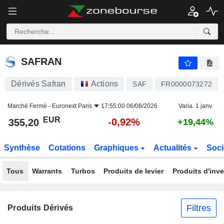
SAFRAN
355,20
€
-0,92%
SAFRAN
Dérivés Safran
Actions
SAF
FR0000073272
Marché Fermé -
Euronext Paris
17:55:00 06/08/2026
Varia. 1 janv.
EUR
-0,92%
355,20
+19,44%
Synthèse
Cotations
Graphiques
Actualités
Soci
Tous
Warrants
Turbos
Produits de levier
Produits d'inv
Filtres
Produits Dérivés