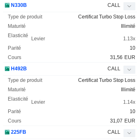
Type
N330B
CALL
de
Certificat Turbo Stop Loss
Mnemo
Type
produit
Maturité
Elasticité
Levier
Parité
Co
Illimité
1.13x
10
31,56
EUR
H492B
CALL
Certificat Turbo Stop Loss
Illimité
1.14x
10
31,07
EUR
225FB
CALL