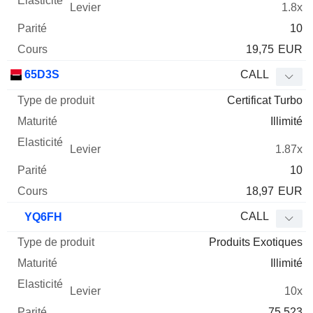
1.8x
10
19,75
EUR
65D3S
CALL
Certificat Turbo
Illimité
1.87x
10
18,97
EUR
CALL
YQ6FH
Produits Exotiques
Illimité
10x
75.523