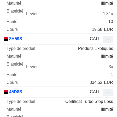
Illimité
1.81x
10
19,58
EUR
8H59S
CALL
Produits Exotiques
Illimité
3x
1
334,52
EUR
45D8S
CALL
Certificat Turbo Stop Loss
Illimité