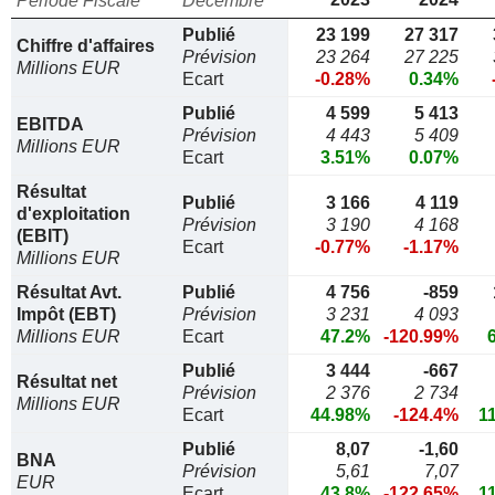
Période Fiscale
Décembre
Publié
23 199
27 317
Chiffre d'affaires
Prévision
23 264
27 225
Millions EUR
Ecart
-0.28%
0.34%
Publié
4 599
5 413
EBITDA
Prévision
4 443
5 409
Millions EUR
Ecart
3.51%
0.07%
Résultat
Publié
3 166
4 119
d'exploitation
Prévision
3 190
4 168
(EBIT)
Ecart
-0.77%
-1.17%
Millions EUR
Résultat Avt.
Publié
4 756
-859
Impôt (EBT)
Prévision
3 231
4 093
Millions EUR
Ecart
47.2%
-120.99%
Publié
3 444
-667
Résultat net
Prévision
2 376
2 734
Millions EUR
Ecart
44.98%
-124.4%
1
Publié
8,07
-1,60
BNA
Prévision
5,61
7,07
EUR
Ecart
43.8%
-122.65%
1