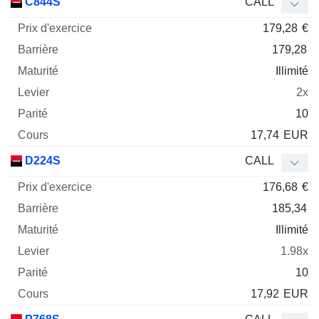
C844S
CALL
179,28
€
179,28
Illimité
2x
10
17,74
EUR
D224S
CALL
176,68
€
185,34
Illimité
1.98x
10
17,92
EUR