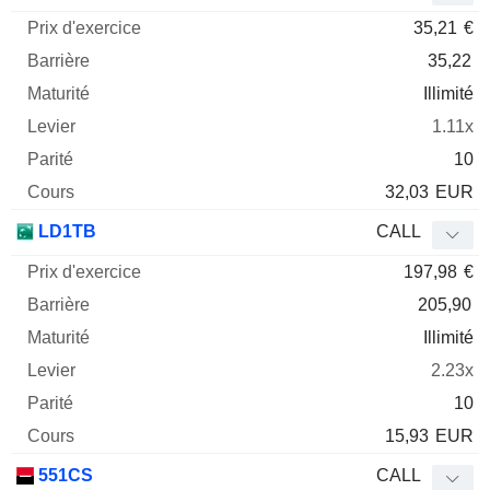
35,21
€
35,22
Illimité
1.11x
10
32,03
EUR
LD1TB
CALL
197,98
€
205,90
Illimité
2.23x
10
15,93
EUR
551CS
CALL