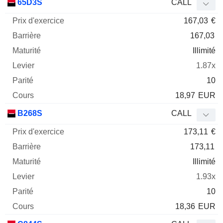
65D3S
CALL
167,03
€
167,03
Illimité
1.87x
10
18,97
EUR
B268S
CALL
173,11
€
173,11
Illimité
1.93x
10
18,36
EUR