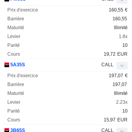
160,55
€
160,55
Illimité
1.8x
10
19,72
EUR
5A35S
CALL
197,07
€
197,07
Illimité
2.23x
10
15,97
EUR
3B65S
CALL