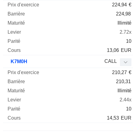
224,94
€
224,98
Illimité
2.72x
10
13,06
EUR
CALL
K7M0H
210,27
€
210,31
Illimité
2.44x
10
14,53
EUR