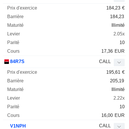
184,23
€
184,23
Illimité
2.05x
10
17,36
EUR
84R7S
CALL
195,61
€
205,19
Illimité
2.22x
10
16,00
EUR
CALL
V1NPH