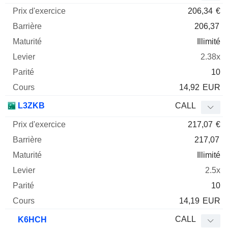
206,34
€
206,37
Illimité
2.38x
10
14,92
EUR
L3ZKB
CALL
217,07
€
217,07
Illimité
2.5x
10
14,19
EUR
CALL
K6HCH