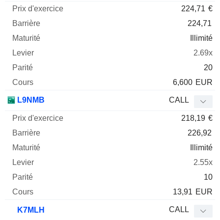
224,71
€
224,71
Illimité
2.69x
20
6,600
EUR
L9NMB
CALL
218,19
€
226,92
Illimité
2.55x
10
13,91
EUR
CALL
K7MLH