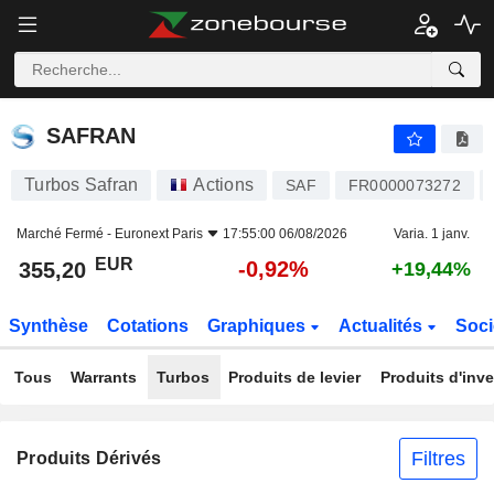
SAFRAN
355,20
€
-0,92%
SAFRAN
Turbos Safran
Actions
SAF
FR0000073272
Marché Fermé -
Euronext Paris
17:55:00 06/08/2026
Varia. 1 janv.
EUR
-0,92%
355,20
+19,44%
Synthèse
Cotations
Graphiques
Actualités
Soci
Tous
Warrants
Turbos
Produits de levier
Produits d'inv
Filtres
Produits Dérivés