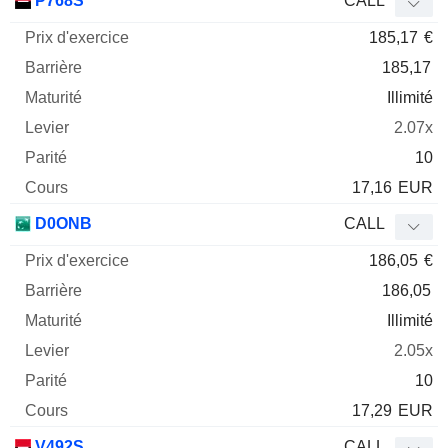
P768S
CALL
185,17
€
185,17
Illimité
2.07x
10
17,16
EUR
D0ONB
CALL
186,05
€
186,05
Illimité
2.05x
10
17,29
EUR
V492S
CALL