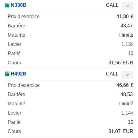
Prix
N330B
CALL
d'exercice
Barrière
Maturité
Elasticité
41,80
€
Mnemo
Type
Parit
43,47
Illimité
1.13x
10
31,56
EUR
H492B
CALL
46,66
€
48,53
Illimité
1.14x
10
31,07
EUR