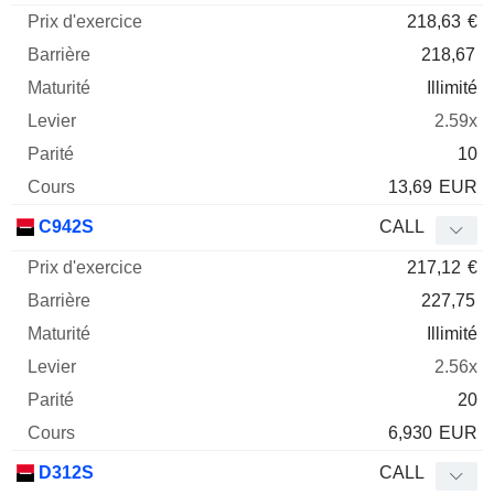
218,63
€
218,67
Illimité
2.59x
10
13,69
EUR
C942S
CALL
217,12
€
227,75
Illimité
2.56x
20
6,930
EUR
D312S
CALL