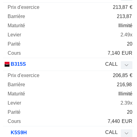
213,87
€
213,87
Illimité
2.49x
20
7,140
EUR
B315S
CALL
206,85
€
216,98
Illimité
2.39x
20
7,440
EUR
CALL
K5S9H