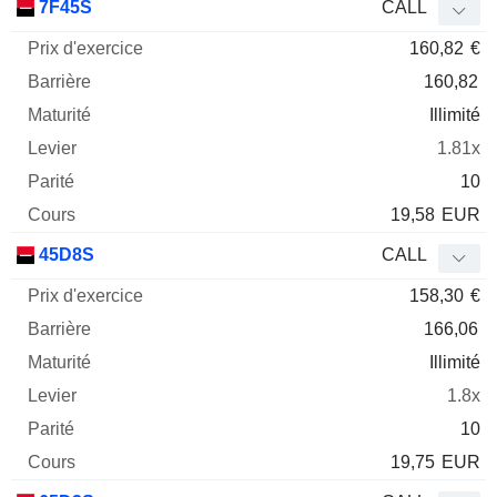
7F45S
CALL
160,82
€
160,82
Illimité
1.81x
10
19,58
EUR
45D8S
CALL
158,30
€
166,06
Illimité
1.8x
10
19,75
EUR