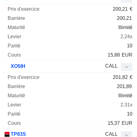
200,21
€
200,21
Illimité
2.24x
10
15,88
EUR
CALL
XO5IH
201,82
€
201,89
Illimité
2.31x
10
15,37
EUR
TP83S
CALL