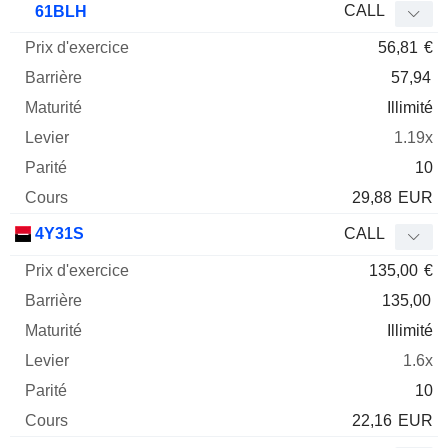
CALL
61BLH
56,81
€
57,94
Illimité
1.19x
10
29,88
EUR
4Y31S
CALL
135,00
€
135,00
Illimité
1.6x
10
22,16
EUR