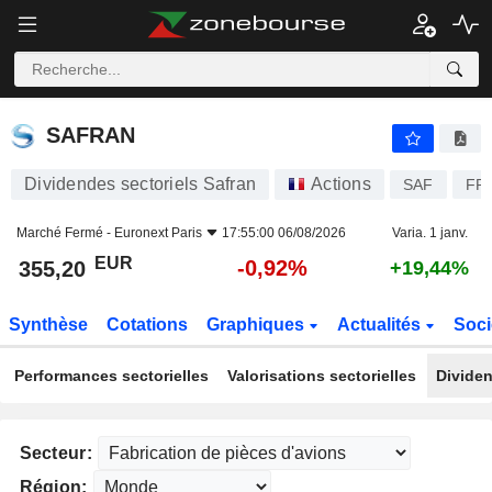
SAFRAN
355,20
€
-0,92%
SAFRAN
Dividendes sectoriels Safran
Actions
SAF
FR
Marché Fermé -
Euronext Paris
17:55:00 06/08/2026
Varia. 1 janv.
EUR
-0,92%
355,20
+19,44%
Synthèse
Cotations
Graphiques
Actualités
Soci
Performances sectorielles
Valorisations sectorielles
Dividen
Secteur:
Région: