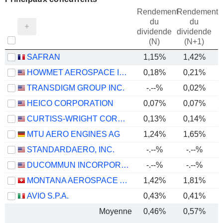
Rendement
Rendement
du
du
dividende
dividende
(N)
(N+1)
SAFRAN
1,15%
1,42%
HOWMET AEROSPACE INC.
0,18%
0,21%
TRANSDIGM GROUP INC.
-.--%
0,02%
HEICO CORPORATION
0,07%
0,07%
CURTISS-WRIGHT CORPORATION
0,13%
0,14%
MTU AERO ENGINES AG
1,24%
1,65%
STANDARDAERO, INC.
-.--%
-.--%
DUCOMMUN INCORPORATED
-.--%
-.--%
MONTANA AEROSPACE AG
1,42%
1,81%
AVIO S.P.A.
0,43%
0,41%
Moyenne
0,46%
0,57%