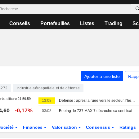
Conseils
Portefeuilles
Listes
Trading
Sc
Ajouter à une liste
Rapp
3272
Industrie aérospatiale et de défense
rès clôture
21:59:59
13:08
Défense : après la ruée vers le secteur, l'heure des choix
4,60
-0,17%
03/08
Boeing: le 737 MAX 7 décroche sa certification après sept ans de retard
Société
Finances
Valorisation
Consensus
Ratings