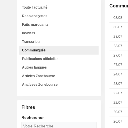
Commun
Toute l'actualité
Reco analystes
03/08
Faits marquants
30/07
Insiders
28/07
Transcripts
28/07
Communiqués
27/07
Publications officielles
27/07
Autres langues
24/07
Articles Zonebourse
23/07
Analyses Zonebourse
22/07
22/07
Filtres
20/07
Rechercher
20/07