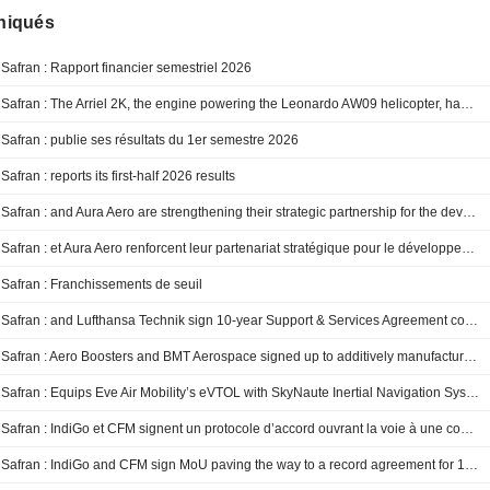
iqués
Safran : Rapport financier semestriel 2026
Safran : The Arriel 2K, the engine powering the Leonardo AW09 helicopter, has received its EASA certification
Safran : publie ses résultats du 1er semestre 2026
Safran : reports its first-half 2026 results
Safran : and Aura Aero are strengthening their strategic partnership for the development of the turbogenerators that will power the ERA hybrid electric regional aircraft
Safran : et Aura Aero renforcent leur partenariat stratégique pour le développement des turbogénératrices qui équiperont l’avion régional hybride-électrique ERA
Safran : Franchissements de seuil
Safran : and Lufthansa Technik sign 10-year Support & Services Agreement covering Airbus landing gear and hydraulic equipment
Safran : Aero Boosters and BMT Aerospace signed up to additively manufacture large scale critical components for Pratt & Whitney’s F135 engine for the…
Safran : Equips Eve Air Mobility’s eVTOL with SkyNaute Inertial Navigation System
Safran : IndiGo et CFM signent un protocole d’accord ouvrant la voie à une commande record de plus de 1 000 moteurs LEAP-1A
Safran : IndiGo and CFM sign MoU paving the way to a record agreement for 1,000+ LEAP-1A engines