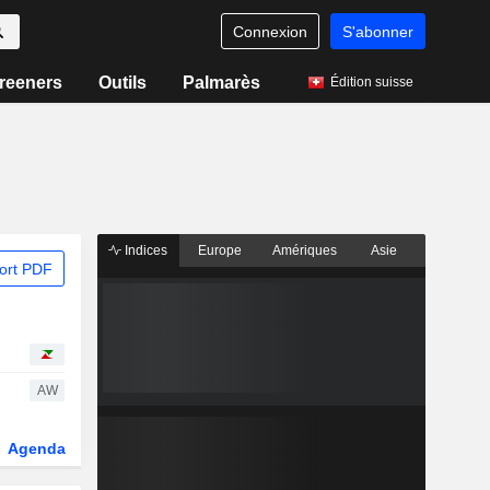
Connexion
S'abonner
reeners
Outils
Palmarès
Édition suisse
Indices
Europe
Amériques
Asie
ort PDF
AW
Agenda
Secteur
Dérivés
Fonds et ETFs