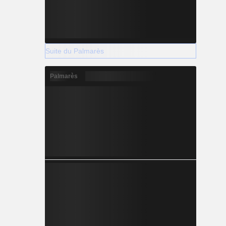
Suite du Palmarès
Palmarès