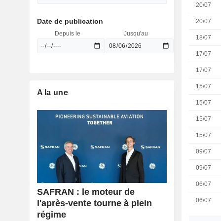
20/07
Date de publication
20/07
Depuis le
Jusqu'au
18/07
17/07
17/07
15/07
A la une
15/07
15/07
15/07
09/07
09/07
06/07
SAFRAN : le moteur de
06/07
l'après-vente tourne à plein
régime