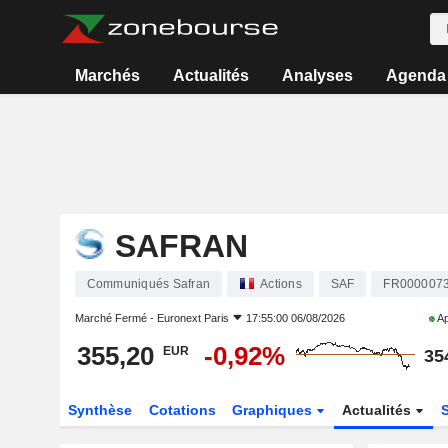
Marchés
Actualités
Analyses
Agenda
SAFRAN
Communiqués Safran
Actions
SAF
FR000007
Marché Fermé -
Euronext Paris
17:55:00 06/08/2026
Ap
355,20
-0,92%
EUR
35
Synthèse
Cotations
Graphiques
Actualités