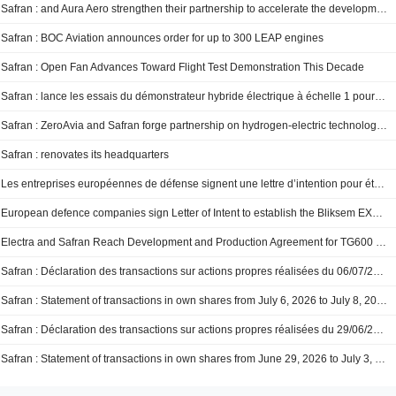
Safran : and Aura Aero strengthen their partnership to accelerate the development of a new generation of electric and hybrid-electric aircraft
Safran : BOC Aviation announces order for up to 300 LEAP engines
Safran : Open Fan Advances Toward Flight Test Demonstration This Decade
Safran : lance les essais du démonstrateur hybride électrique à échelle 1 pour la prochaine génération de moteurs d’avion Safran Aircraft Engines lance sur son site d’Istres une campagne d’essais au sol du démonstrateur PHILEAS. Soutenu par la Direction Générale de l’Aviation Civile (DGAC) dans le cadre de France 2030...
Safran : ZeroAvia and Safran forge partnership on hydrogen-electric technologies
Safran : renovates its headquarters
Les entreprises européennes de défense signent une lettre d’intention pour établir le Consortium Bliksem EXO : l’intercepteur exo-atmosphérique européen contre les missiles balistiques à moyenne et moyenne portée.
European defence companies sign Letter of Intent to establish the Bliksem EXO Consortium: Europe’s exo-atmospheric interceptor against medium- and intermediate-range ballistic missiles
Electra and Safran Reach Development and Production Agreement for TG600 Turbogenerator to Power EL9 Hybrid-Electric Aircraft
Safran : Déclaration des transactions sur actions propres réalisées du 06/07/2026 au 08/07/2026
Safran : Statement of transactions in own shares from July 6, 2026 to July 8, 2026
Safran : Déclaration des transactions sur actions propres réalisées du 29/06/2026 au 03/07/2026
Safran : Statement of transactions in own shares from June 29, 2026 to July 3, 2026