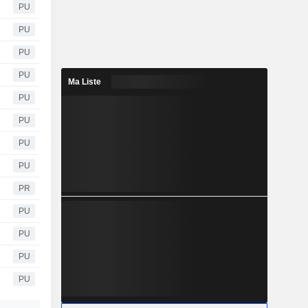
PU
PU
PU
PU
Ma Liste
PU
PU
PU
PU
PR
PU
PU
PU
PU