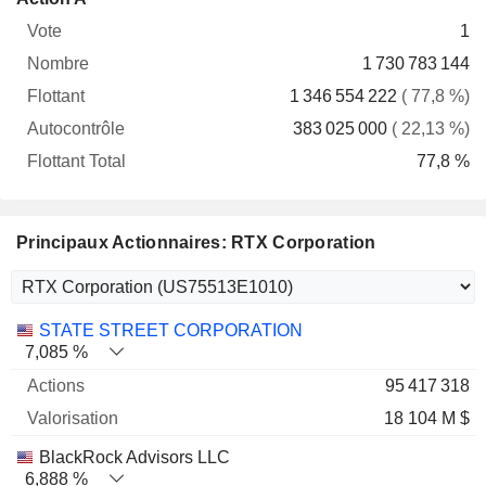
Vote
Nombre
Flottant
Autocontrôle
Total
1
1 730 783 144
1 346 554 222
( 77,8 %)
383 025 000
( 22,13 %)
77,8 %
Principaux Actionnaires: RTX Corporation
Nom
Actions
%
Valorisation
STATE STREET CORPORATION
7,085 %
95 417 318
18 104 M $
BlackRock Advisors LLC
6,888 %