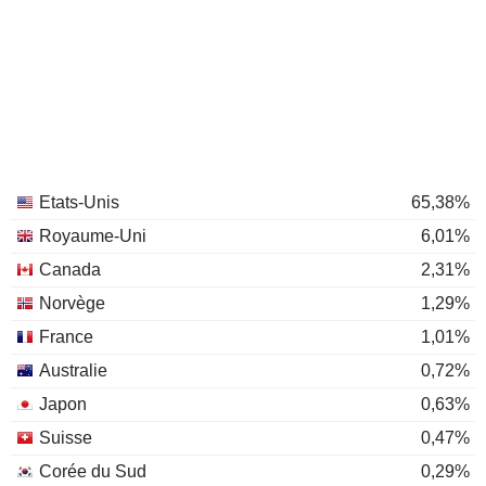
Etats-Unis
65,38%
Royaume-Uni
6,01%
Canada
2,31%
Norvège
1,29%
France
1,01%
Australie
0,72%
Japon
0,63%
Suisse
0,47%
Corée du Sud
0,29%