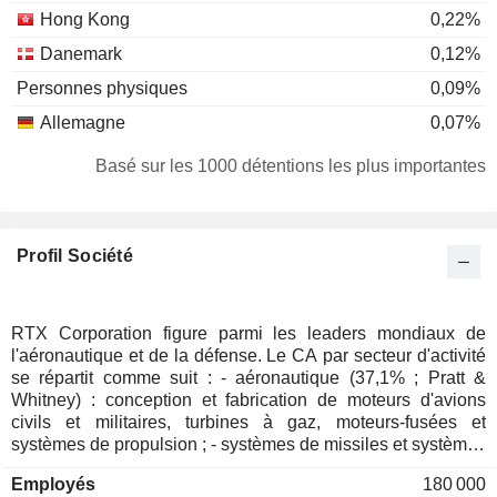
Hong Kong
0,22%
Danemark
0,12%
Personnes physiques
0,09%
Allemagne
0,07%
Luxembourg
0,06%
Basé sur les 1000 détentions les plus importantes
Irlande
0,06%
Pays-Bas
0,05%
Profil Société
Espagne
0,03%
République Tchèque
0,03%
Suède
0,02%
RTX Corporation figure parmi les leaders mondiaux de
l'aéronautique et de la défense. Le CA par secteur d'activité
Italie
0,01%
se répartit comme suit : - aéronautique (37,1% ; Pratt &
Israël
0,01%
Whitney) : conception et fabrication de moteurs d'avions
civils et militaires, turbines à gaz, moteurs-fusées et
Pologne
0,01%
systèmes de propulsion ; - systèmes de missiles et systèmes
intégrés de défense aérienne et antimissile (31,5% ;
Belgique
0,01%
Employés
180 000
Raytheon) : conception et fabrication de systèmes d'armes,