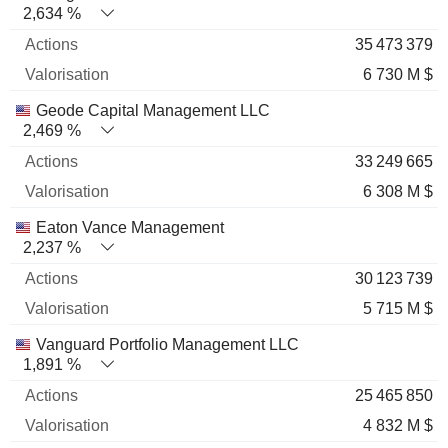
2,634 %
35 473 379
6 730 M $
Geode Capital Management LLC
2,469 %
33 249 665
6 308 M $
Eaton Vance Management
2,237 %
30 123 739
5 715 M $
Vanguard Portfolio Management LLC
1,891 %
25 465 850
4 832 M $