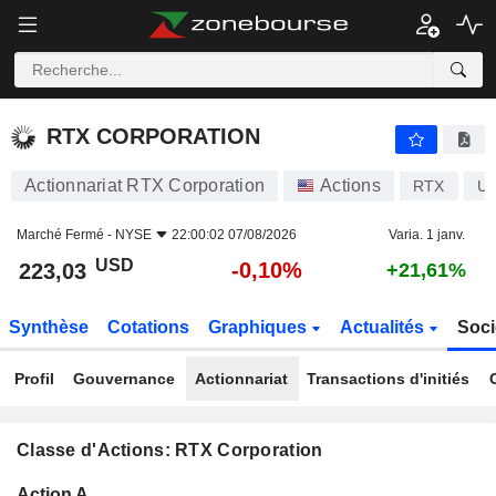
RTX CORPORATION
223,03
$
-0,10%
RTX CORPORATION
Actionnariat RTX Corporation
Actions
RTX
US
Marché Fermé -
NYSE
22:00:02 07/08/2026
Varia. 1 janv.
USD
-0,10%
223,03
+21,61%
Synthèse
Cotations
Graphiques
Actualités
Soci
Profil
Gouvernance
Actionnariat
Transactions d'initiés
Classe d'Actions: RTX Corporation
Flottant
Action A