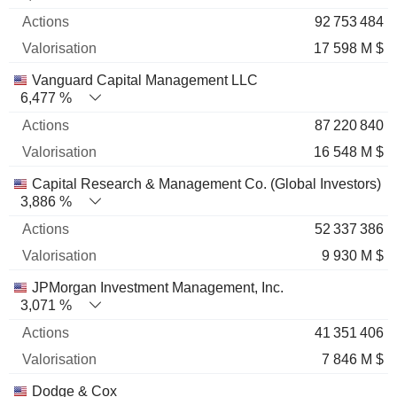
92 753 484
17 598 M $
Vanguard Capital Management LLC
6,477 %
87 220 840
16 548 M $
Capital Research & Management Co. (Global Investors)
3,886 %
52 337 386
9 930 M $
JPMorgan Investment Management, Inc.
3,071 %
41 351 406
7 846 M $
Dodge & Cox