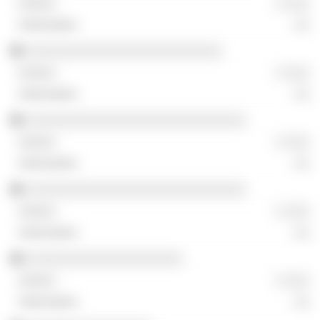
░ ░░░
░░
░░░░░░░░░░░░░░░░░░░░░░░░░
░ ░░░
░░
░░░░░░░░░░░░░░░░░░░░░░░░░░░░
░ ░░░
░░
░░░░░░░░░░░░░░░░░░░░░░░░░░░░
░ ░░░
░░
░░░░░░░░░░░░░░░░░░░░
░ ░░░
░░