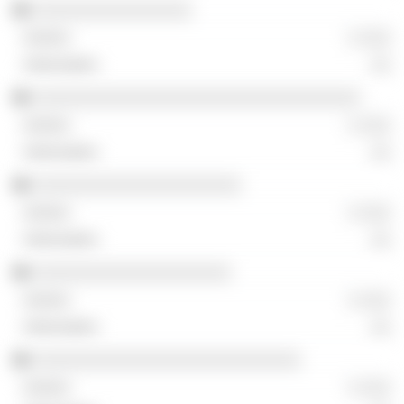
░░░░░░░░░░░░░░░░
░ ░░░
░░
░░░░░░░░░░░░░░░░░░░░░░░░░░░░░░░░░
░ ░░░
░░
░░░░░░░░░░░░░░░░░░░░░
░ ░░░
░░
░░░░░░░░░░░░░░░░░░░░
░ ░░░
░░
░░░░░░░░░░░░░░░░░░░░░░░░░░░
░ ░░░