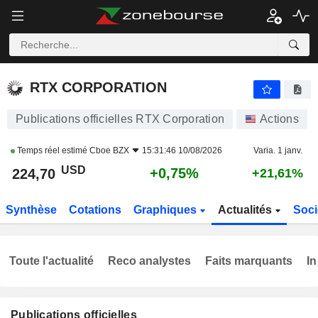
RTX CORPORATION
224,70
$
+0,75%
RTX CORPORATION
Publications officielles RTX Corporation
Actions
Temps réel estimé
Cboe BZX
15:31:46 10/08/2026
Varia. 1 janv.
USD
+0,75%
224,70
+21,61%
Synthèse
Cotations
Graphiques
Actualités
Soci
Toute l'actualité
Reco analystes
Faits marquants
In
Publications officielles