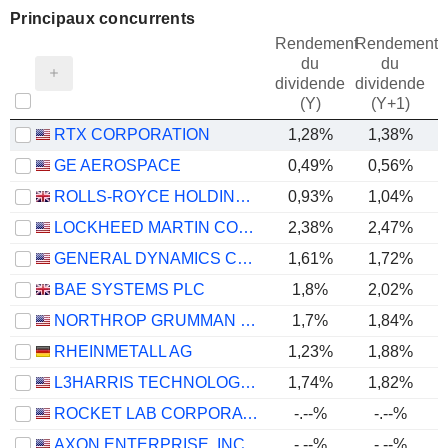
Principaux concurrents
Rendement
Rendement
du
du
dividende
dividende
(Y)
(Y+1)
RTX CORPORATION
1,28%
1,38%
GE AEROSPACE
0,49%
0,56%
ROLLS-ROYCE HOLDINGS PLC
0,93%
1,04%
LOCKHEED MARTIN CORPORATION
2,38%
2,47%
GENERAL DYNAMICS CORPORATION
1,61%
1,72%
BAE SYSTEMS PLC
1,8%
2,02%
NORTHROP GRUMMAN CORPORATION
1,7%
1,84%
RHEINMETALL AG
1,23%
1,88%
L3HARRIS TECHNOLOGIES, INC.
1,74%
1,82%
ROCKET LAB CORPORATION
-.--%
-.--%
-
AXON ENTERPRISE, INC.
-.--%
-.--%