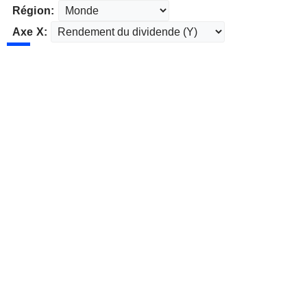
Région:
Axe X: