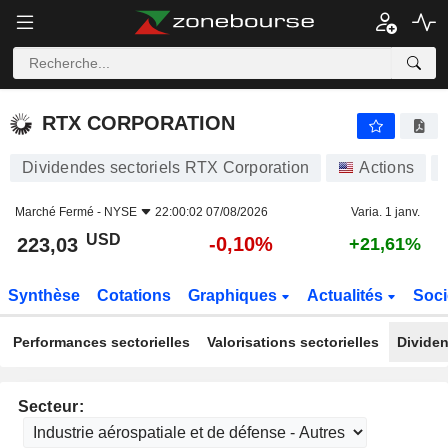
RTX CORPORATION
223,03
$
-0,10%
RTX CORPORATION
Dividendes sectoriels RTX Corporation
Actions
Marché Fermé -
NYSE
22:00:02 07/08/2026
Varia. 1 janv.
USD
-0,10%
223,03
+21,61%
Synthèse
Cotations
Graphiques
Actualités
Soci
Performances sectorielles
Valorisations sectorielles
Dividen
Secteur: