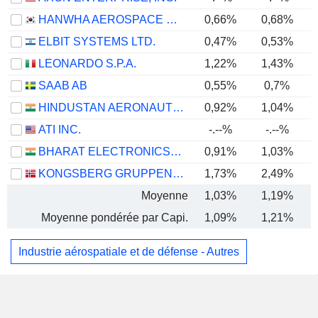
HANWHA AEROSPACE CO., LTD.
0,66%
0,68%
ELBIT SYSTEMS LTD.
0,47%
0,53%
LEONARDO S.P.A.
1,22%
1,43%
SAAB AB
0,55%
0,7%
HINDUSTAN AERONAUTICS LIMITED
0,92%
1,04%
ATI INC.
-.--%
-.--%
BHARAT ELECTRONICS LIMITED
0,91%
1,03%
KONGSBERG GRUPPEN ASA
1,73%
2,49%
Moyenne
1,03%
1,19%
Moyenne pondérée par Capi.
1,09%
1,21%
Industrie aérospatiale et de défense - Autres