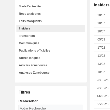
Insiders
Toute l'actualité
Reco analystes
28/07
Faits marquants
28/07
Insiders
28/07
Transcripts
05/03
Communiqués
17/02
Publications officielles
13/02
Autres langues
13/02
Articles Zonebourse
10/02
Analyses Zonebourse
28/10/25
28/10/25
Filtres
14/08/25
Rechercher
06/08/25