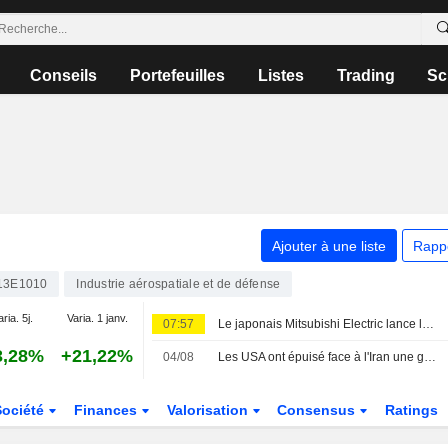
Conseils
Portefeuilles
Listes
Trading
Sc
Ajouter à une liste
Rapp
13E1010
Industrie aérospatiale et de défense
aria. 5j.
Varia. 1 janv.
07:57
Le japonais Mitsubishi Electric lance la phase industrielle du chasseur GCAP
3,28%
+21,22%
04/08
Les USA ont épuisé face à l'Iran une grande partie de leur réserve de missiles à longue portée-sources
Société
Finances
Valorisation
Consensus
Ratings