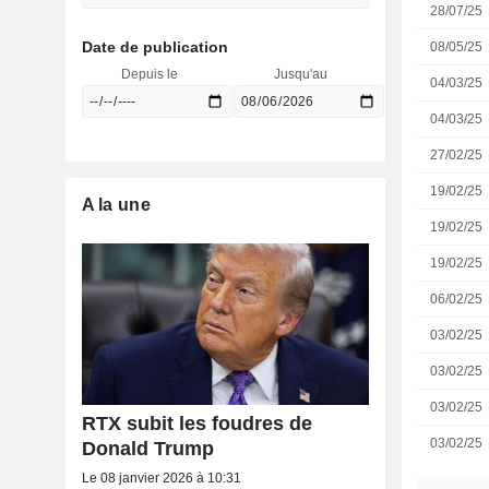
28/07/25
Date de publication
08/05/25
Depuis le
Jusqu'au
04/03/25
04/03/25
27/02/25
19/02/25
A la une
19/02/25
19/02/25
06/02/25
03/02/25
03/02/25
03/02/25
RTX subit les foudres de
03/02/25
Donald Trump
Le 08 janvier 2026 à 10:31