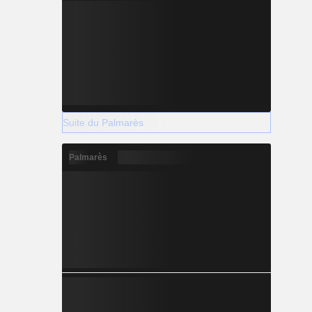
Suite du Palmarès
Palmarès