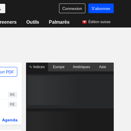
Connexion
S'abonner
reeners
Outils
Palmarès
Édition suisse
Indices
Europe
Amériques
Asie
ort PDF
RE
RE
Agenda
Secteur
Dérivés
Fonds et ETFs