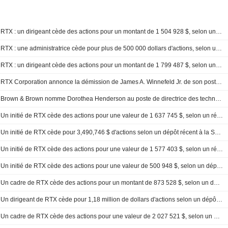
RTX : un dirigeant cède des actions pour un montant de 1 504 928 $, selon une déclaration à la SEC
RTX : une administratrice cède pour plus de 500 000 dollars d'actions, selon un document de la SEC
RTX : un dirigeant cède des actions pour un montant de 1 799 487 $, selon un récent document de la SEC
RTX Corporation annonce la démission de James A. Winnefeld Jr. de son poste d'administrateur, avec effet au 5 mars 2026
Brown & Brown nomme Dorothea Henderson au poste de directrice des technologies de l'information
Un initié de RTX cède des actions pour une valeur de 1 637 745 $, selon un récent dépôt à la SEC
Un initié de RTX cède pour 3,490,746 $ d'actions selon un dépôt récent à la SEC
Un initié de RTX cède des actions pour une valeur de 1 577 403 $, selon un récent dépôt à la SEC
Un initié de RTX cède des actions pour une valeur de 500 948 $, selon un dépôt récent à la SEC
Un cadre de RTX cède des actions pour un montant de 873 528 $, selon un dépôt récent auprès de la SEC
Un dirigeant de RTX cède pour 1,18 million de dollars d'actions selon un dépôt auprès de la SEC
Un cadre de RTX cède des actions pour une valeur de 2 027 521 $, selon un dépôt récent auprès de la SEC