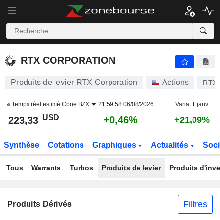
RTX CORPORATION
223,33
$
+0,46%
RTX CORPORATION
Produits de levier RTX Corporation
Actions
RTX
Temps réel estimé
Cboe BZX
21:59:58 06/08/2026
Varia. 1 janv.
USD
+0,46%
223,33
+21,09%
Synthèse
Cotations
Graphiques
Actualités
Soci
Tous
Warrants
Turbos
Produits de levier
Produits d'inv
Filtres
Produits Dérivés