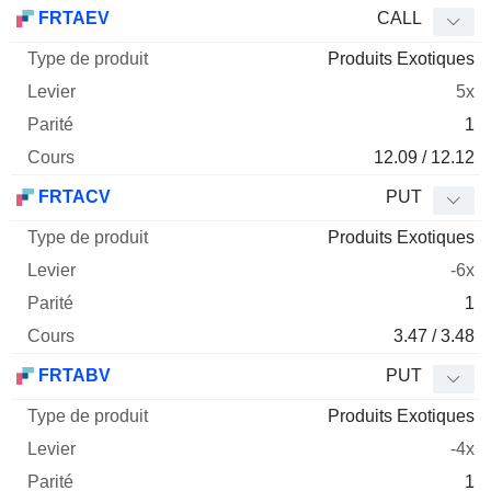
Type
FRTAEV
CALL
de
Produits Exotiques
Mnemo
Type
produit
Levier
Parité
Cours
5x
1
12.09 / 12.12
FRTACV
PUT
Produits Exotiques
-6x
1
3.47 / 3.48
FRTABV
PUT
Produits Exotiques
-4x
1