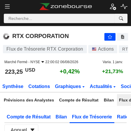
RTX CORPORATION
223,25
$
+0,42%
RTX CORPORATION
Flux de Trésorerie RTX Corporation
Actions
RTX
Marché Fermé -
NYSE
22:00:02 06/08/2026
Varia. 1 janv.
USD
+0,42%
223,25
+21,73%
Synthèse
Cotations
Graphiques
Actualités
Soci
Prévisions des Analystes
Compte de Résultat
Bilan
Flux d
Compte de Résultat
Bilan
Flux de Trésorerie
Ratios
Annuel