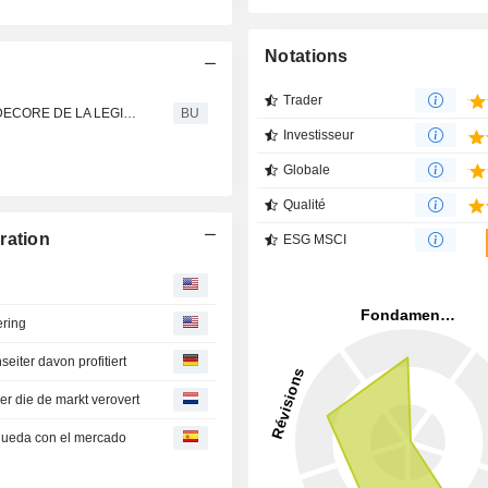
Notations
Trader
Heico : Le PDG d’ HEICO, LAURANS A. MENDELSON, DECORE DE LA LEGION D'HONNEUR FRANÇAISE
BU
Investisseur
Globale
Qualité
ration
ESG MSCI
ering
eiter davon profitiert
er die de markt verovert
 queda con el mercado