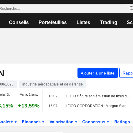
Conseils
Portefeuilles
Listes
Trading
Sc
N
Ajouter à une liste
Rapp
8061093
Industrie aérospatiale et de défense
aria. 5j.
Varia. 1 janv.
16/07
HEICO clôture son émission de titres de créance de premier rang
3,15%
+13,59%
15/07
HEICO CORPORATION : Morgan Stanley neutre sur le dossier
Société
Finances
Valorisation
Consensus
Ratings