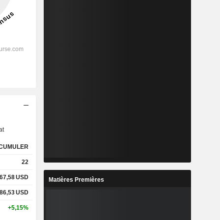
s
at
CUMULER
22
67,58
USD
Matières Premières
86,53
USD
+5,15%