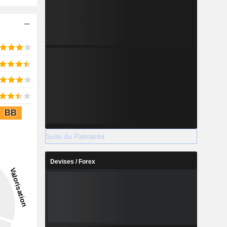
BB
Suite du Palmarès
Devises / Forex