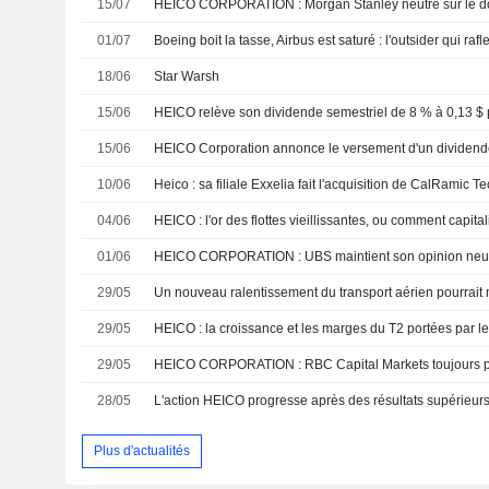
15/07
HEICO CORPORATION : Morgan Stanley neutre sur le d
01/07
Boeing boit la tasse, Airbus est saturé : l'outsider qui rafl
18/06
Star Warsh
15/06
15/06
10/06
Heico : sa filiale Exxelia fait l'acquisition de CalRamic 
04/06
01/06
HEICO CORPORATION : UBS maintient son opinion neu
29/05
29/05
29/05
HEICO CORPORATION : RBC Capital Markets toujours po
28/05
Plus d'actualités