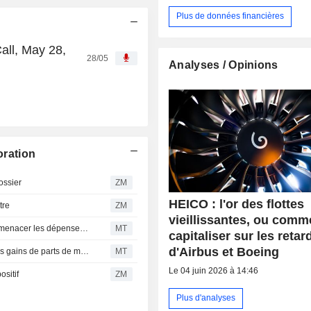
Plus de données financières
ll, May 28,
28/05
Analyses / Opinions
ration
ossier
ZM
HEICO : l'or des flottes
tre
ZM
vieillissantes, ou comm
Un nouveau ralentissement du transport aérien pourrait menacer les dépenses d'après-vente, selon RBC
MT
capitaliser sur les retar
d'Airbus et Boeing
HEICO : la croissance et les marges du T2 portées par les gains de parts de marché et l'innovation, selon RBC
MT
Le 04 juin 2026 à 14:46
sitif
ZM
Plus d'analyses