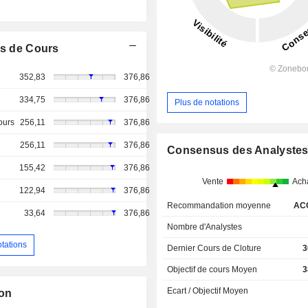
s de Cours
352,83
376,86
334,75
376,86
Plus de notations
ours
256,11
376,86
256,11
376,86
Consensus des Analyste
155,42
376,86
Vente
Ach
122,94
376,86
Recommandation moyenne
AC
33,64
376,86
Nombre d'Analystes
otations
Dernier Cours de Cloture
3
Objectif de cours Moyen
3
Ecart / Objectif Moyen
ion