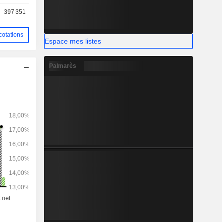
s.
397 351
cotations
Espace mes listes
Palmarès