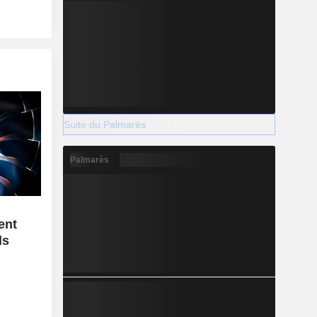
Suite du Palmarès
Palmarès
ent
ds