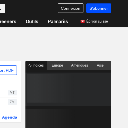
Connexion
S'abonner
reeners
Outils
Palmarès
Édition suisse
Indices
Europe
Amériques
Asie
ort PDF
MT
ZM
Agenda
Secteur
Dérivés
Fonds et ETFs