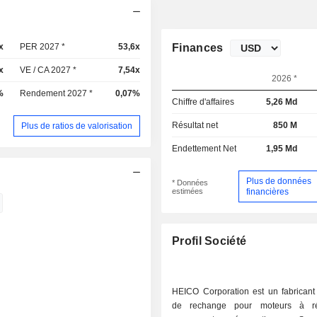
x
PER 2027 *
53,6x
Finances
x
VE / CA 2027 *
7,54x
2026 *
%
Rendement 2027 *
0,07%
Chiffre d'affaires
5,26 Md
Résultat net
850 M
Plus de ratios de valorisation
Endettement Net
1,95 Md
Plus de données
* Données
estimées
financières
Profil Société
HEICO Corporation est un fabricant
de rechange pour moteurs à ré