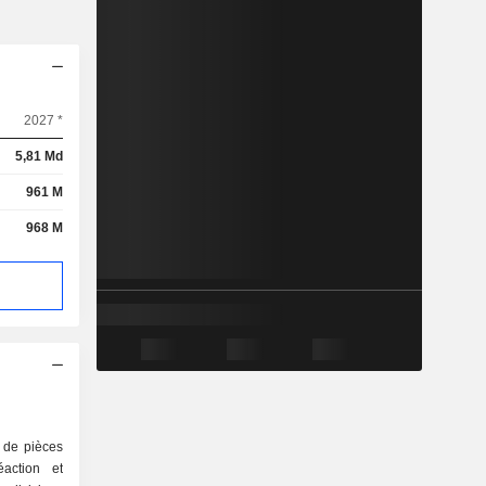
2027 *
5,81 Md
961 M
968 M
 de pièces
action et