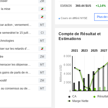
ossier
ZM
des alimentations électriques, et autre
03/08/26
360.44 $US
+1,14%
e la mise
Plus de 
Cours en différé NYSE
HEICO relève son dividende semestriel de 8 % à 0,13 $ par action ; versement prévu le 15 juillet pour les actionnaires inscrits au 1er juillet
MT
HEICO Corporation annonce le versement d'un dividende semestriel le 15 juillet 2026
CI
Compte de Résultat et
Estimations
Technologies
MT
HEICO : l'or des flottes vieillissantes, ou comment capitaliser sur les retards d'Airbus et Boeing
tre
ZM
Un nouveau ralentissement du transport aérien pourrait menacer les dépenses d'après-vente, selon RBC
MT
HEICO : la croissance et les marges du T2 portées par les gains de parts de marché et l'innovation, selon RBC
MT
sitif
ZM
L'action HEICO progresse après des résultats supérieurs au consensus au deuxième trimestre fiscal
MT