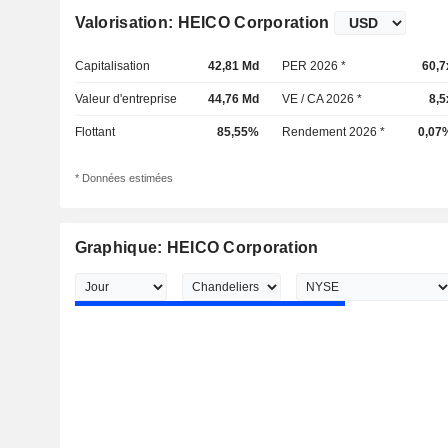
Valorisation: HEICO Corporation
Capitalisation
42,81 Md
PER 2026 *
60,7
Valeur d'entreprise
44,76 Md
VE / CA 2026 *
8,5
Flottant
85,55%
Rendement 2026 *
0,07
* Données estimées
Graphique: HEICO Corporation