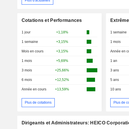
Plus d'actualités
Cotations et Performances
Extrême
1 jour
+1,18%
1 semaine
1 semaine
+3,15%
1 mois
Mois en cours
+3,15%
Année en c
1 mois
+5,69%
1 an
3 mois
+25,66%
3 ans
6 mois
+12,52%
5 ans
Année en cours
+13,59%
10 ans
Plus de cotations
Plus de c
Dirigeants et Administrateurs: HEICO Corporat