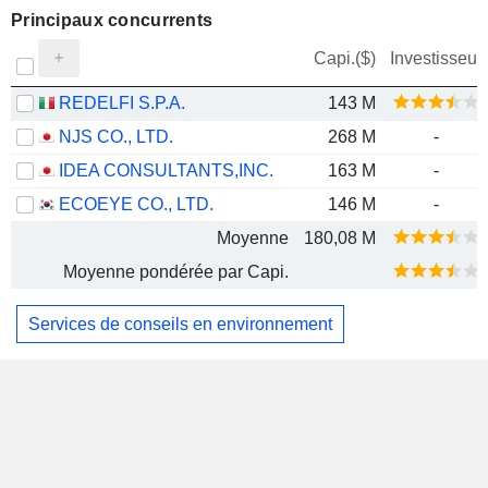
Principaux concurrents
Capi.($)
Investisseur
REDELFI S.P.A.
143 M
NJS CO., LTD.
268 M
-
IDEA CONSULTANTS,INC.
163 M
-
ECOEYE CO., LTD.
146 M
-
Moyenne
180,08 M
Moyenne pondérée par Capi.
Services de conseils en environnement