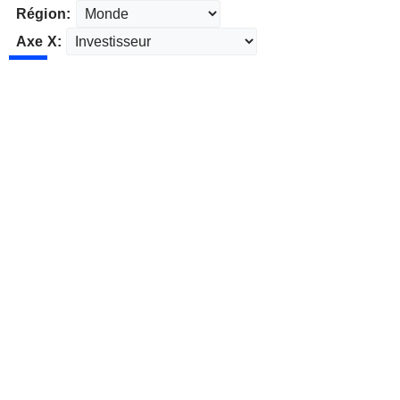
Région:
Axe X: