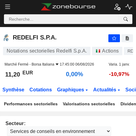
REDELFI S.P.A.
11,20
€
0,00%
REDELFI S.P.A.
Notations sectorielles Redelfi S.p.A.
Actions
RD
Marché Fermé -
Borsa Italiana
17:45:00 06/08/2026
Varia. 1 janv.
EUR
0,00%
11,20
-10,97%
Synthèse
Cotations
Graphiques
Actualités
Soci
Performances sectorielles
Valorisations sectorielles
Dividen
Secteur: