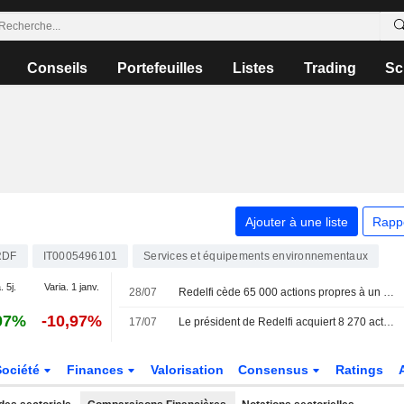
Conseils
Portefeuilles
Listes
Trading
Sc
Ajouter à une liste
Rapp
RDF
IT0005496101
Services et équipements environnementaux
. 5j.
Varia. 1 janv.
28/07
Redelfi cède 65 000 actions propres à un fonds stratégique
07%
-10,97%
17/07
Le président de Redelfi acquiert 8 270 actions
Société
Finances
Valorisation
Consensus
Ratings