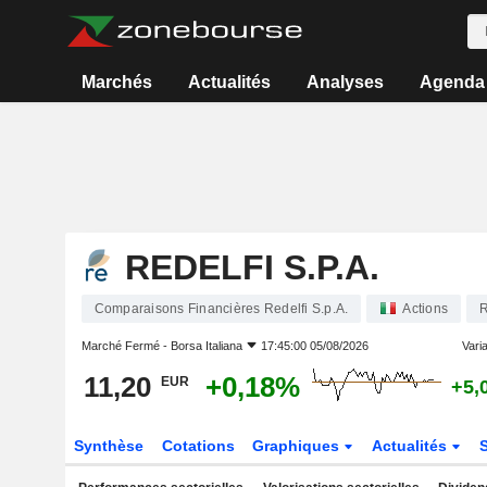
Marchés
Actualités
Analyses
Agenda
REDELFI S.P.A.
Comparaisons Financières Redelfi S.p.A.
Actions
Marché Fermé -
Borsa Italiana
17:45:00 05/08/2026
Varia
11,20
+0,18%
EUR
+5,
Synthèse
Cotations
Graphiques
Actualités