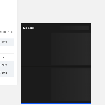
Ma Liste
rage (N-1)
0.96x
-
-
0,96x
0,96x