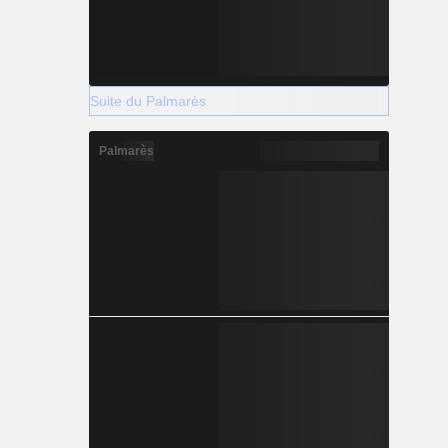
Suite du Palmarès
Palmarès