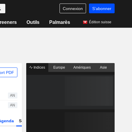
Connexion
S'abonner
reeners
Outils
Palmarès
Édition suisse
Indices
Europe
Amériques
Asie
ort PDF
AN
AN
Agenda
Secteur
Dérivés