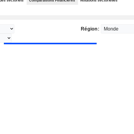
des sectoriels
Comparaisons Financières
Notations sectorielles
Région: