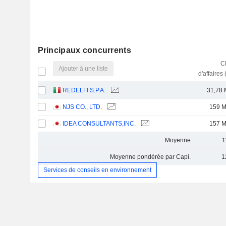
Principaux concurrents
Ch
Ajouter à une liste
d'affaires 
REDELFI S.P.A.
31,78 
NJS CO., LTD.
159 
IDEA CONSULTANTS,INC.
157 
Moyenne
1
Moyenne pondérée par Capi.
1
Services de conseils en environnement