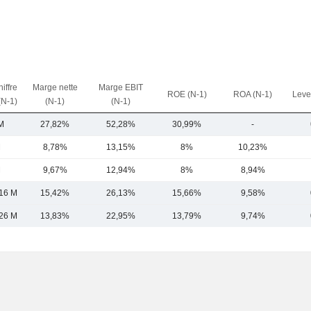
iffre
Marge nette
Marge EBIT
ROE (N-1)
ROA (N-1)
Leve
(N-1)
(N-1)
(N-1)
M
27,82%
52,28%
30,99%
-
M
8,78%
13,15%
8%
10,23%
M
9,67%
12,94%
8%
8,94%
16 M
15,42%
26,13%
15,66%
9,58%
26 M
13,83%
22,95%
13,79%
9,74%