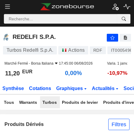
REDELFI S.P.A.
11,20
€
0,00%
REDELFI S.P.A.
Turbos Redelfi S.p.A.
Actions
RDF
IT0005496
Marché Fermé -
Borsa Italiana
17:45:00 06/08/2026
Varia. 1 janv.
EUR
0,00%
11,20
-10,97%
Synthèse
Cotations
Graphiques
Actualités
Soci
Tous
Warrants
Turbos
Produits de levier
Produits d'inv
Filtres
Produits Dérivés