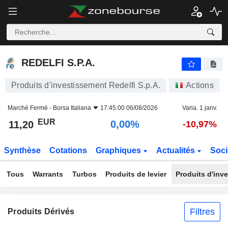
REDELFI S.P.A.
11,20
€
0,00%
REDELFI S.P.A.
Produits d'investissement Redelfi S.p.A.
Actions
Marché Fermé -
Borsa Italiana
17:45:00 06/08/2026
Varia. 1 janv.
EUR
0,00%
11,20
-10,97%
Synthèse
Cotations
Graphiques
Actualités
Soci
Tous
Warrants
Turbos
Produits de levier
Produits d'inv
Filtres
Produits Dérivés