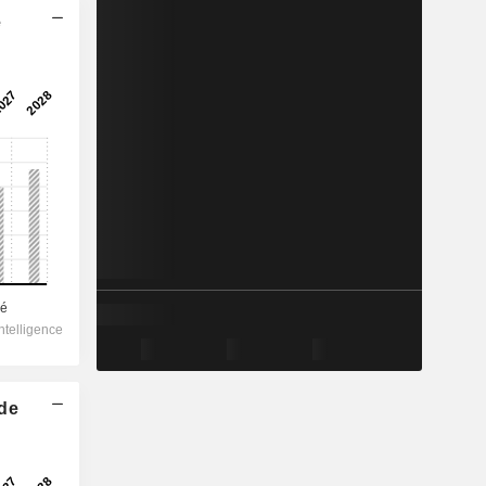
e
 de