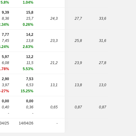
5.8%
1.04%
9,39
15,8
8,36
15,7
24,3
27,7
33,6
2.34%
0.26%
7,77
14,2
7,45
13,8
23,3
25,8
31,6
4.24%
2.63%
5,97
12,2
6,08
11,5
21,2
23,9
27,8
1.78%
5.53%
2,90
7,53
3,97
6,53
13,1
13,8
13,0
-27%
15.25%
0,00
0,00
0,40
0,36
0,65
0,87
0,87
-
-
/04/25
14/04/26
-