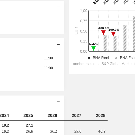
11:00
11:00
2024
2025
2026
2027
2028
19,2
27,1
18,2
26,8
36,1
39,6
46,9