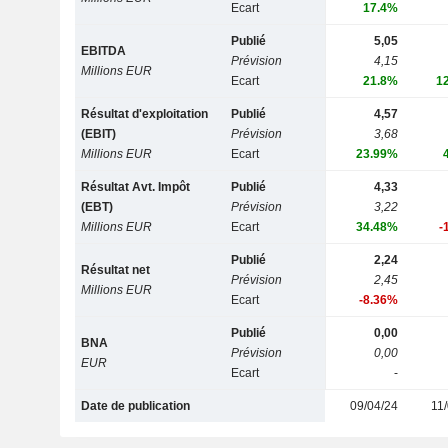
Ecart
17.4%
Publié
5,05
EBITDA
Prévision
4,15
Millions EUR
Ecart
21.8%
1
Résultat d'exploitation
Publié
4,57
(EBIT)
Prévision
3,68
Millions EUR
Ecart
23.99%
Résultat Avt. Impôt
Publié
4,33
(EBT)
Prévision
3,22
Millions EUR
Ecart
34.48%
-
Publié
2,24
Résultat net
Prévision
2,45
Millions EUR
Ecart
-8.36%
Publié
0,00
BNA
Prévision
0,00
EUR
Ecart
-
Date de publication
09/04/24
11