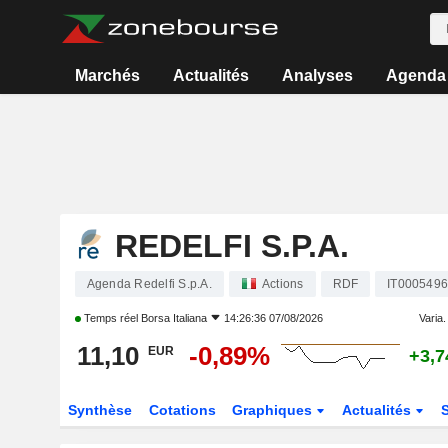
Marchés
Actualités
Analyses
Agenda
REDELFI S.P.A.
Agenda Redelfi S.p.A.
Actions
RDF
IT000549
Temps réel
Borsa Italiana
14:26:36 07/08/2026
Varia. 
11,10
-0,89%
EUR
+3,
Synthèse
Cotations
Graphiques
Actualités