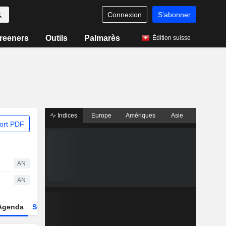
Connexion
S'abonner
reeners
Outils
Palmarès
Édition suisse
Indices
Europe
Amériques
Asie
ort PDF
AN
AN
Agenda
Secteur
Dérivés