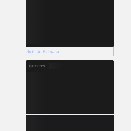
Suite du Palmarès
Palmarès