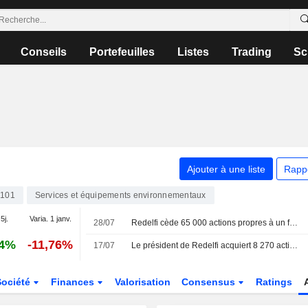
Conseils
Portefeuilles
Listes
Trading
Sc
Ajouter à une liste
Rapp
6101
Services et équipements environnementaux
5j.
Varia. 1 janv.
28/07
Redelfi cède 65 000 actions propres à un fonds stratégique
74%
-11,76%
17/07
Le président de Redelfi acquiert 8 270 actions
Société
Finances
Valorisation
Consensus
Ratings