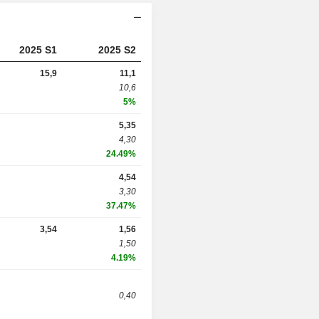
2025 S1
2025 S2
15,9
11,1
10,6
5%
5,35
4,30
24.49%
4,54
3,30
37.47%
3,54
1,56
1,50
4.19%
0,40