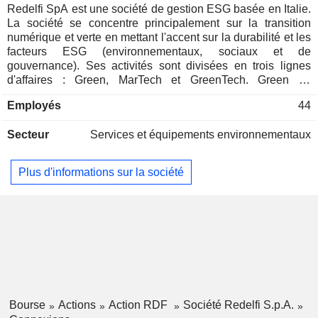
Redelfi SpA est une société de gestion ESG basée en Italie.
La société se concentre principalement sur la transition
numérique et verte en mettant l'accent sur la durabilité et les
facteurs ESG (environnementaux, sociaux et de
gouvernance). Ses activités sont divisées en trois lignes
d'affaires : Green, MarTech et GreenTech. Green se
concentre sur le développement international des énergies
Employés
44
vertes et des BESS (Battery Energy Storage System) ;
MarTech est un croisement entre le marketing et la
Secteur
Services et équipements environnementaux
technologie et se concentre sur le big data et l'intelligence
artificielle. Elle développe deux logiciels : Jarions et Adest.
Le troisième secteur d'activité, GreenTech, est une fusion
Plus d'informations sur la société
entre Green et MarTech, et se concentre sur les solutions
technologiques durables. La société opère en Italie et à
l'étranger.
Bourse
Actions
Action RDF
Société Redelfi S.p.A.