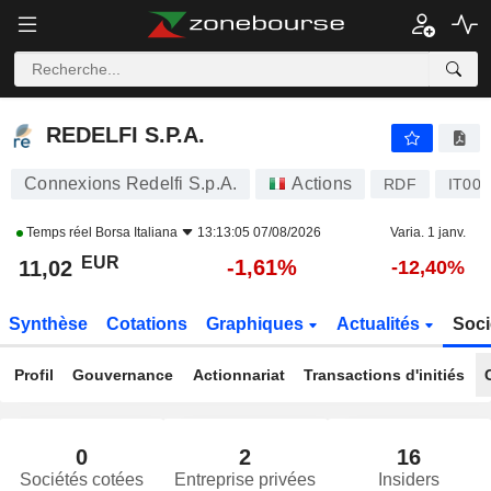
REDELFI S.P.A.
11,02
€
-1,61%
REDELFI S.P.A.
Connexions Redelfi S.p.A.
Actions
RDF
IT00
Temps réel
Borsa Italiana
13:13:05 07/08/2026
Varia. 1 janv.
EUR
-1,61%
11,02
-12,40%
Synthèse
Cotations
Graphiques
Actualités
Soci
Profil
Gouvernance
Actionnariat
Transactions d'initiés
0
2
16
Sociétés cotées
Entreprise privées
Insiders