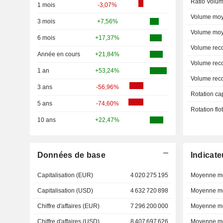
Ratio Volum
1 mois
-3,07%
Volume moy
3 mois
+7,56%
Volume moy
6 mois
+17,37%
Volume rec
Année en cours
+21,84%
Volume rec
1 an
+53,24%
Volume rec
3 ans
-56,96%
Rotation ca
5 ans
-74,60%
Rotation fl
10 ans
+22,47%
Données de base
Indicate
Capitalisation (EUR)
4 020 275 195
Moyenne mo
Capitalisation (USD)
4 632 720 898
Moyenne mo
Chiffre d'affaires (EUR)
7 296 200 000
Moyenne mo
Chiffre d'affaires (USD)
8 407 697 626
Moyenne mo