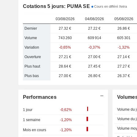
Cotations 5 jours: PUMA SE
Cours en différé Xetra
03/08/2026
04/08/2026
05/08/2026
Dernier
27.32 €
27.22 €
26.86 €
Volume
743 260
609 914
605 301
Variation
-0,65%
-0,37%
-1,32%
Ouverture
27.21 €
27.00 €
27.14 €
Plus haut
28.64 €
27.45 €
27.27 €
Plus bas
27.00 €
26.80 €
26.37 €
Performances
Volume
Volume du j
1 jour
-0,62%
Volume du j
1 semaine
-1,20%
Volume moy
Mois en cours
-1,20%