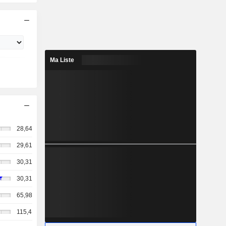
Ma Liste
28,64
29,61
30,31
30,31
65,98
115,4