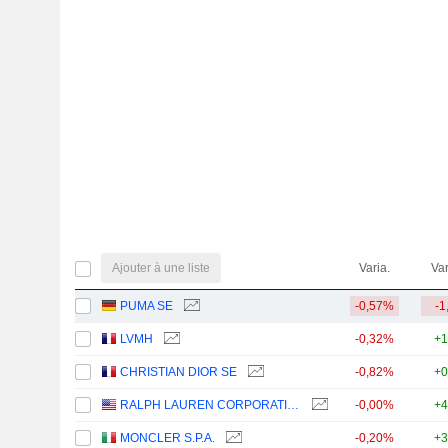
Ajouter à une liste
Varia.
Var
PUMA SE
-0,57%
-1
LVMH
-0,32%
+1
CHRISTIAN DIOR SE
-0,82%
+0
RALPH LAUREN CORPORATION
-0,00%
+4
MONCLER S.P.A.
-0,20%
+3