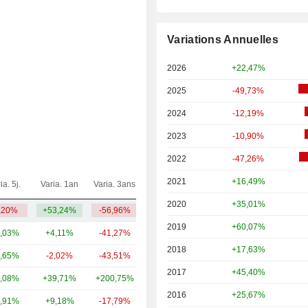
Variations Annuelles
2026
+22,47%
2025
-49,73%
2024
-12,19%
2023
-10,90%
2022
-47,26%
2021
+16,49%
ia. 5j.
Varia. 1an
Varia. 3ans
Capi.($)
2020
+35,01%
,20%
+53,24%
-56,96%
4,63 Md
2019
+60,07%
,03%
+4,11%
-41,27%
274 Md
2018
+17,63%
,65%
-2,02%
-43,51%
91,47 Md
2017
+45,40%
,08%
+39,71%
+200,75%
23,56 Md
2016
+25,67%
,91%
+9,18%
-17,79%
16,01 Md