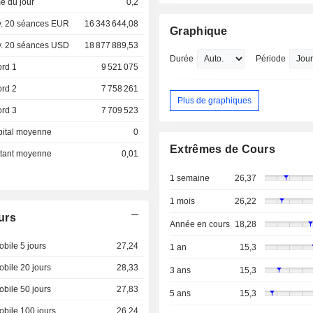
e du jour
0,2
. 20 séances EUR
16 343 644,08
Graphique
. 20 séances USD
18 877 889,53
Durée
Période
ord 1
9 521 075
ord 2
7 758 261
Plus de graphiques
ord 3
7 709 523
pital moyenne
0
Extrêmes de Cours
ottant moyenne
0,01
1 semaine
26,37
1 mois
26,22
urs
Année en cours
18,28
bile 5 jours
27,24
1 an
15,3
bile 20 jours
28,33
3 ans
15,3
bile 50 jours
27,83
5 ans
15,3
bile 100 jours
26,24