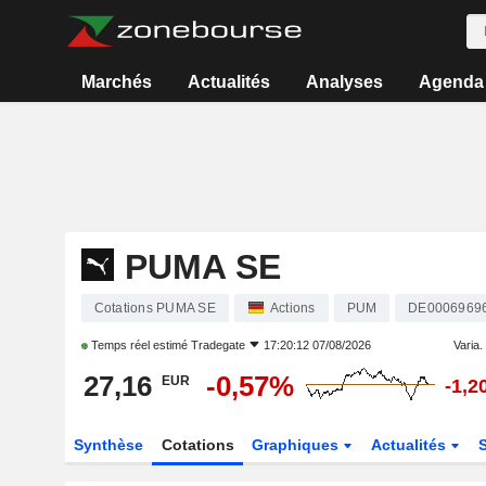
Marchés
Actualités
Analyses
Agenda
PUMA SE
Cotations PUMA SE
Actions
PUM
DE0006969
Temps réel estimé
Tradegate
17:20:12 07/08/2026
Varia. 
27,16
-0,57%
EUR
-1,2
Synthèse
Cotations
Graphiques
Actualités