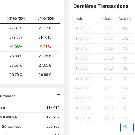
Dernières Transactions
06/08/2026
07/08/2026
Date
Cours
Volume
27.31 €
27.17
€
17:04:04
27,17
82
372 587
114 018
17:04:04
27,14
132
+1,68%
-0,57%
17:04:04
27,16
33
26.80 €
27.28 €
17:04:04
27,15
33
27.57 €
27.65 €
17:04:04
27,13
52
26.76 €
26.99 €
17:04:04
27,14
3
17:04:04
27,14
169
s
marchés
17:04:04
27,17
33
our
114 018
17:04:04
27,15
8
our estimé
120 967
17:04:04
27,15
199
. 20 séances
601 865