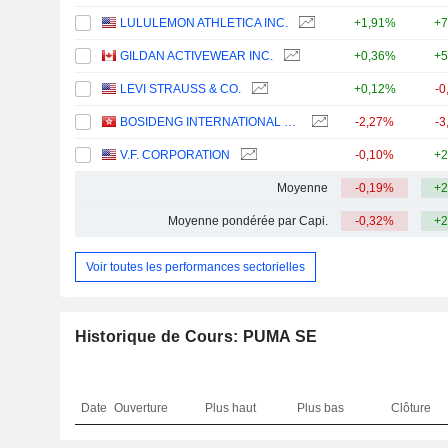
LULULEMON ATHLETICA INC.
+1,91%
+7
GILDAN ACTIVEWEAR INC.
+0,36%
+5
LEVI STRAUSS & CO.
+0,12%
-0
BOSIDENG INTERNATIONAL HOLDINGS LIMITED
-2,27%
-3
V.F. CORPORATION
-0,10%
+2
Moyenne
-0,19%
+2
Moyenne pondérée par Capi.
-0,32%
+2
Voir toutes les performances sectorielles
Historique de Cours: PUMA SE
Date
Ouverture
Plus haut
Plus bas
Clôture