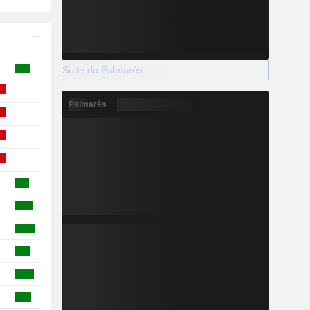
Suite du Palmarès
Palmarès