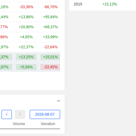
2015
+15,13%
,16%
-33,36%
-66,70%
14,16 Md
2014
-26,57%
,44%
+13,86%
+95,84%
10,77 Md
2013
+4,51%
,77%
+20,80%
+68,37%
9,35 Md
2012
-0,07%
,86%
+4,65%
+33,99%
7,18 Md
2011
-9,27%
,97%
+22,37%
-22,64%
5,8 Md
2010
+6,97%
,37%
+13,25%
+15,01%
45,65 Md
2009
+65,25%
,07%
+5,04%
-22,45%
2008
-48,61%
2007
-7,67%
2006
+19,95%
2005
+21,85%
2004
+44,50%
Volume
Variation
2003
+115,29%
2002
+90,98%