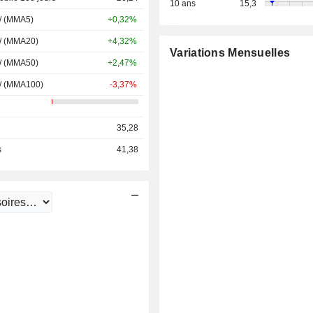
10 ans
15,3
 / (MMA5)
+0,32%
 / (MMA20)
+4,32%
Variations Mensuelles
 / (MMA50)
+2,47%
 / (MMA100)
-3,37%
35,28
s
41,38