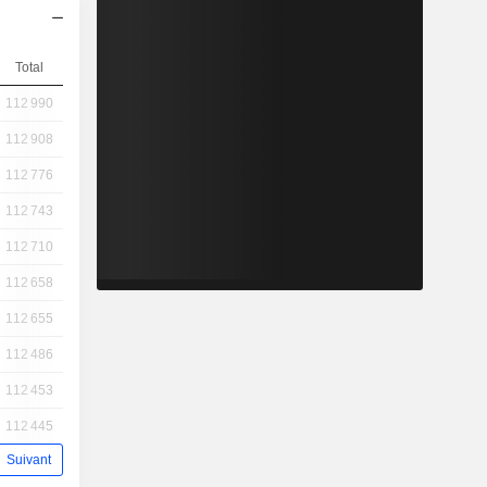
Total
112 990
112 908
112 776
112 743
112 710
112 658
112 655
112 486
112 453
112 445
Suivant