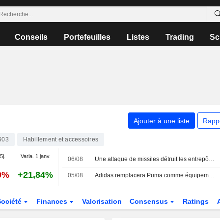
Conseils
Portefeuilles
Listes
Trading
Sc
Ajouter à une liste
Rapp
603
Habillement et accessoires
5j.
Varia. 1 janv.
06/08
Une attaque de missiles détruit les entrepôts d'entreprises allemandes à Kiev
0%
+21,84%
05/08
Adidas remplacera Puma comme équipementier de l'OM à partir de 2028/29
Société
Finances
Valorisation
Consensus
Ratings