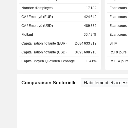
Nombre d'employés
17 182
Ecart cours
CA / Employé (EUR)
424 642
Ecart cours
CA / Employé (USD)
489 332
Ecart cours
Flottant
66.42 %
Ecart cours
Capitalisation flottante (EUR)
2 684 633 819
STIM
Capitalisation flottante (USD)
3 093 608 918
RSI 9 jours
Capital Moyen Quotidien Echangé
0.41%
RSI 14 jour
Comparaison Sectorielle: