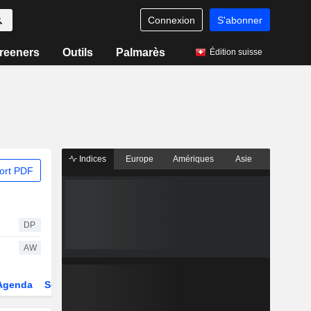
Connexion
S'abonner
reeners
Outils
Palmarès
Édition suisse
Indices
Europe
Amériques
Asie
ort PDF
DP
AW
Agenda
Secteur
Dérivés
Fonds et ETFs