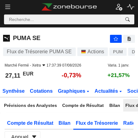
PUMA SE
27,11
€
-0,73%
PUMA SE
Flux de Trésorerie PUMA SE
Actions
PUM
DE
Marché Fermé -
Xetra
17:37:39 07/08/2026
Varia. 1 janv.
EUR
-0,73%
27,11
+21,57%
Synthèse
Cotations
Graphiques
Actualités
Soci
Prévisions des Analystes
Compte de Résultat
Bilan
Flux d
Compte de Résultat
Bilan
Flux de Trésorerie
Ratios
Annuel