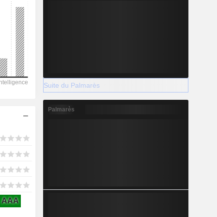
2028
1 185
-12,87%
Suite du Palmarès
-
Palmarès
2028
219,9
3,76%
AAA
173,5