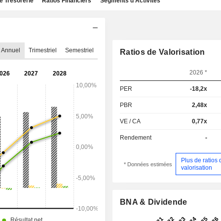
e Trésorerie
Ratios Financiers
Segments d'Activités
Annuel
Trimestriel
Semestriel
Ratios de Valorisation
2026 *
PER
-18,2x
PBR
2,48x
VE / CA
0,77x
Rendement
-
Plus de ratios 
* Données estimées
valorisation
BNA & Dividende