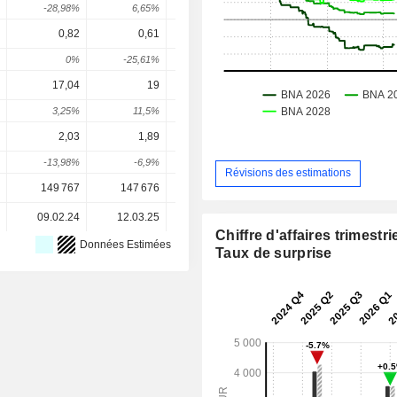
-28,98%
6,65%
-146,53%
286,09%
-0,38
0,82
0,61
-
-
0,08
0%
-25,61%
-
-
17,04
19
11,96
10,85
11,2
3,25%
11,5%
-37,04%
-9,32%
3,58
2,03
1,89
-4,38
-1,474
0,353
-13,98%
-6,9%
-331,75%
66,35%
123,96
Révisions des estimations
149 767
147 676
145 446
147 209
147 20
09.02.24
12.03.25
26.02.26
-
Chiffre d'affaires trimestrie
Données Estimées
Taux de surprise