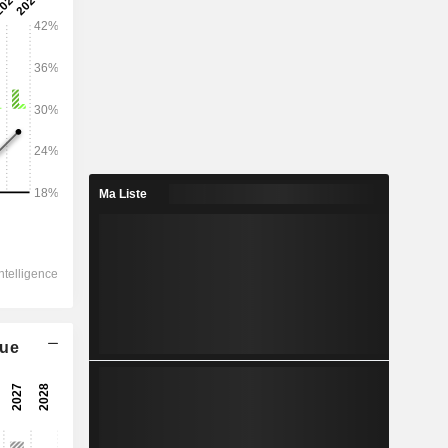
2028
7 861
6,56%
789,4
Ma Liste
24,38%
390,1
71,89%
-133,3
224,2
que
247,19%
171,7
229,96%