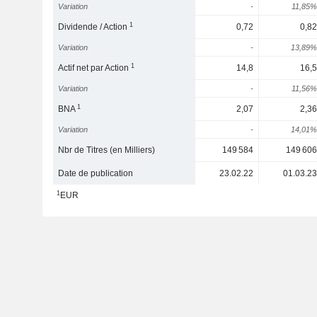
Variation
-
11,85%
1
Dividende / Action
0,72
0,82
Variation
-
13,89%
1
Actif net par Action
14,8
16,5
Variation
-
11,56%
1
BNA
2,07
2,36
Variation
-
14,01%
Nbr de Titres (en Milliers)
149 584
149 606
Date de publication
23.02.22
01.03.23
1
EUR