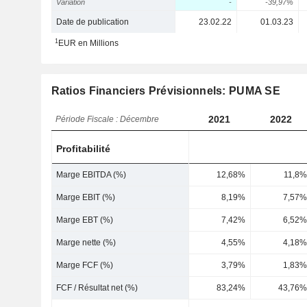
Variation
-
-39,97%
Date de publication
23.02.22
01.03.23
1
EUR en Millions
Ratios Financiers Prévisionnels: PUMA SE
2021
2022
Période Fiscale : Décembre
Profitabilité
Marge EBITDA (%)
12,68%
11,8%
Marge EBIT (%)
8,19%
7,57%
Marge EBT (%)
7,42%
6,52%
Marge nette (%)
4,55%
4,18%
Marge FCF (%)
3,79%
1,83%
FCF / Résultat net (%)
83,24%
43,76%