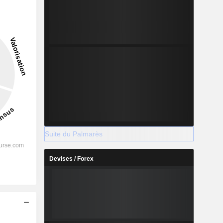
199,14%
-
2028
%
10,04%
Suite du Palmarès
%
4,96%
Devises / Forex
%
2,85%
%
2,18%
%
2,21%
s
%
101,03%