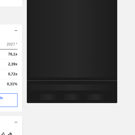
2027 *
76,1x
2,39x
0,72x
0,31%
de