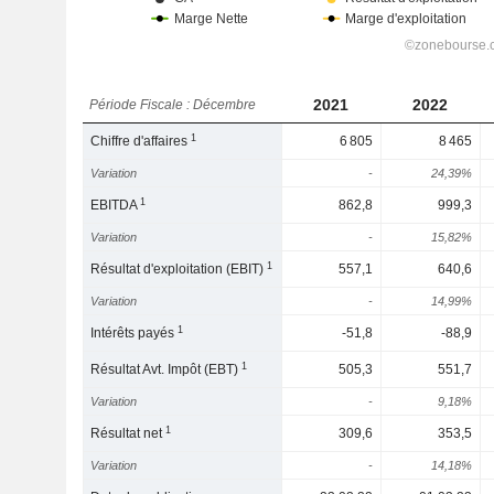
2021
2022
Période Fiscale : Décembre
1
Chiffre d'affaires
6 805
8 465
Variation
-
24,39%
1
EBITDA
862,8
999,3
Variation
-
15,82%
1
Résultat d'exploitation (EBIT)
557,1
640,6
Variation
-
14,99%
1
Intérêts payés
-51,8
-88,9
1
Résultat Avt. Impôt (EBT)
505,3
551,7
Variation
-
9,18%
1
Résultat net
309,6
353,5
Variation
-
14,18%