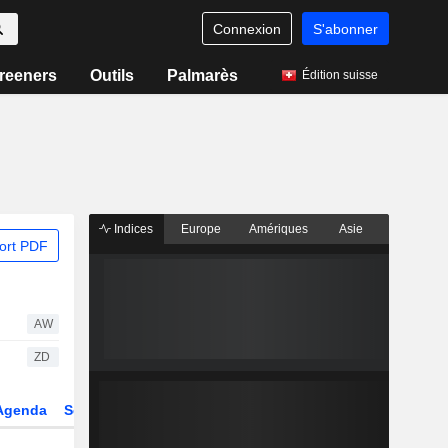
Connexion
S'abonner
reeners
Outils
Palmarès
Édition suisse
Indices
Europe
Amériques
Asie
ort PDF
AW
ZD
Agenda
Secteur
Dérivés
Fonds et ETFs