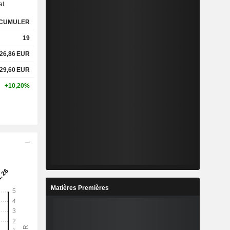
at
CUMULER
%
2,46%
19
%
10,38%
26,86
EUR
29,60
EUR
x
1,5x
+10,20%
x
6,83x
%
2,8%
%
27,85%
%
126,72%
Matières Premières
2
5,006