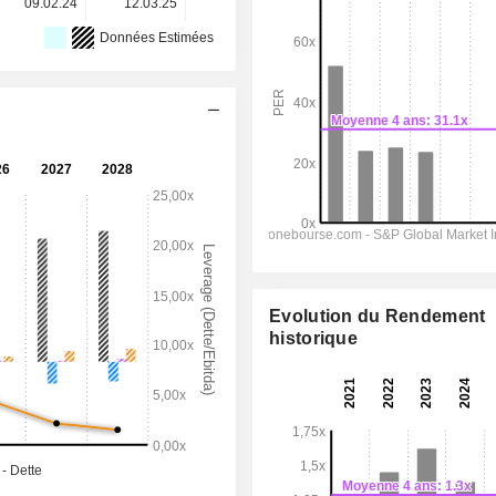
09.02.24
12.03.25
26.02.26
-
-
Données Estimées
Evolution du Rendement
historique