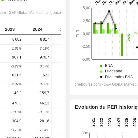
2023
2024
2025
2026
2027
8 602
8 817
7 296
6 935
7 377
1,61%
2,51%
-17,25%
-4,94%
6,37%
967,1
970,7
116
332,4
634,6
-3,22%
0,37%
-88,05%
186,55%
90,92%
621,6
622
-357,2
-67,94
227
-2,97%
0,06%
-157,43%
80,98%
434,04%
-143,3
-159,7
-165,7
-145,1
-142,3
478,3
462,3
-522,9
-218,5
64,57
Evolution du PER histori
-13,3%
-3,35%
-213,11%
58,21%
129,55%
304,9
281,6
-645,5
-217,3
52,04
-13,75%
-7,64%
-329,23%
66,33%
123,95%