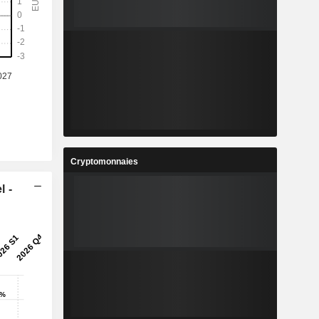
%
24,77%
3
0,3108
-
274,63%
4
12,29
%
9,4%
2
1,164
%
229,7%
9
147 209
Cryptomonnaies
-
-
l -