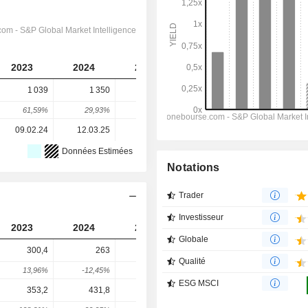
2023
2024
2025
2026
2027
1 039
1 350
2 292
1 412
1 360
61,59%
29,93%
69,78%
-38,4%
-3,68%
09.02.24
12.03.25
26.02.26
-
-
Données Estimées
Notations
Trader
Investisseur
2023
2024
2025
2026
2027
Globale
300,4
263
206,3
200,1
211,9
Qualité
13,96%
-12,45%
-21,56%
-3,02%
5,91%
ESG MSCI
353,2
431,8
-525,6
25
58