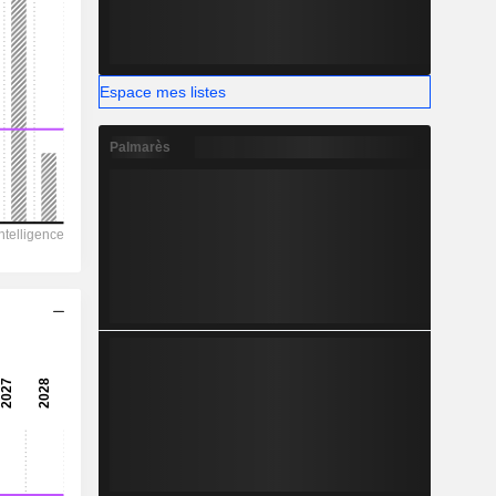
-
Espace mes listes
Palmarès