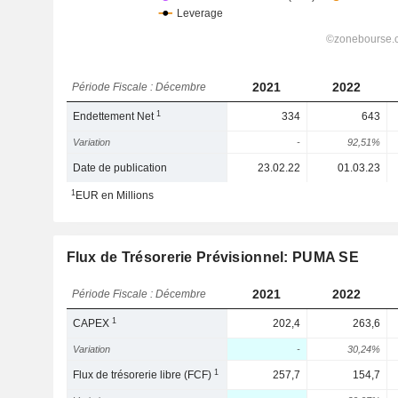
2021
2022
Période Fiscale : Décembre
1
Endettement Net
334
643
Variation
-
92,51%
Date de publication
23.02.22
01.03.23
1
EUR en Millions
Flux de Trésorerie Prévisionnel: PUMA SE
2021
2022
Période Fiscale : Décembre
1
CAPEX
202,4
263,6
Variation
-
30,24%
1
Flux de trésorerie libre (FCF)
257,7
154,7