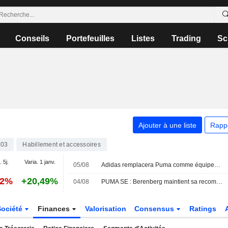
Conseils
Portefeuilles
Listes
Trading
Sc
Ajouter à une liste
Rapp
603
Habillement et accessoires
. 5j.
Varia. 1 janv.
05/08
Adidas remplacera Puma comme équipementier de l'OM à partir de 2028/29
72%
+20,49%
04/08
PUMA SE : Berenberg maintient sa recommandation à l'achat
Société
Finances
Valorisation
Consensus
Ratings