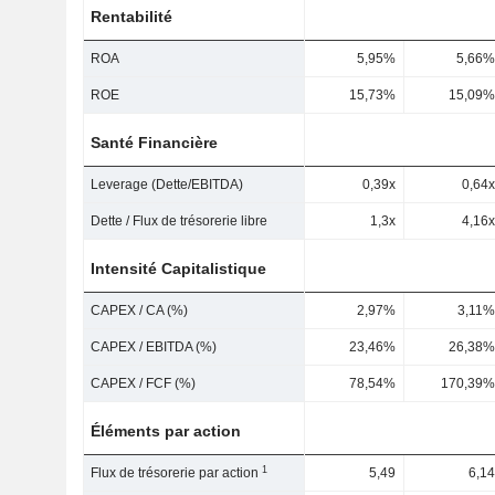
Rentabilité
ROA
5,95%
5,66%
ROE
15,73%
15,09%
Santé Financière
Leverage (Dette/EBITDA)
0,39x
0,64x
Dette / Flux de trésorerie libre
1,3x
4,16x
Intensité Capitalistique
CAPEX / CA (%)
2,97%
3,11%
CAPEX / EBITDA (%)
23,46%
26,38%
CAPEX / FCF (%)
78,54%
170,39%
Éléments par action
1
Flux de trésorerie par action
5,49
6,14