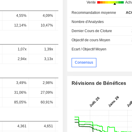
Vente
Ach
Recommandation moyenne
AC
4,55%
4,09%
-9,5%
-3,12%
0,62
Nombre d'Analystes
12,14%
10,47%
-28,13%
-11,3%
3,82
Dernier Cours de Cloture
Objectif de cours Moyen
1,07x
1,39x
19,76x
4,25x
2,14
Ecart / Objectif Moyen
2,94x
3,13x
-4,36x
56,48x
23,46
Consensus
Révisions de Bénéfices
3,49%
2,98%
2,83%
2,88%
2,87
31,06%
27,09%
177,84%
60,19%
33,39
85,05%
60,91%
-39,25%
800,24%
365,33
4,361
4,651
-2,164
4,027
4,01