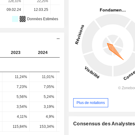
128,31%
22,25%
-221,72%
104,76%
132%
09.02.24
12.03.25
26.02.26
-
-
Données Estimées
2023
2024
2025
2026
2027
11,24%
11,01%
1,59%
4,79%
8,6
7,23%
7,05%
-4,9%
-0,98%
3,08
5,56%
5,24%
-7,17%
-3,15%
0,88
Plus de notations
3,54%
3,19%
-8,85%
-3,13%
0,71
4,11%
4,9%
-7,2%
0,36%
0,79
Consensus des Analyste
115,84%
153,34%
81,43%
-11,5%
111,44