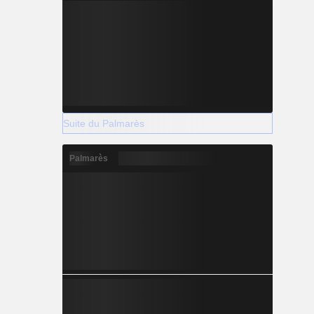
Suite du Palmarès
Palmarès