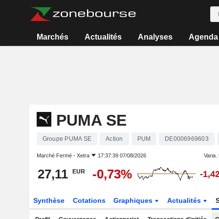
Marchés
Actualités
Analyses
Agenda
PUMA SE
Groupe PUMA SE
Action
PUM
DE0006969603
Marché Fermé -
Xetra
17:37:39 07/08/2026
Varia. 
27,11
-0,73%
EUR
-1,4
Synthèse
Cotations
Graphiques
Actualités