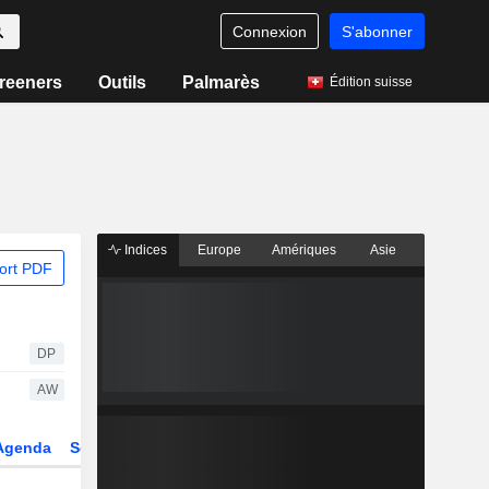
Connexion
S'abonner
reeners
Outils
Palmarès
Édition suisse
Indices
Europe
Amériques
Asie
ort PDF
DP
AW
Agenda
Secteur
Dérivés
Fonds et ETFs