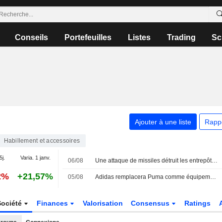
Conseils
Portefeuilles
Listes
Trading
Sc
Ajouter à une liste
Rapp
Habillement et accessoires
5j.
Varia. 1 janv.
06/08
Une attaque de missiles détruit les entrepôts d'entreprises allemandes à Kiev
2%
+21,57%
05/08
Adidas remplacera Puma comme équipementier de l'OM à partir de 2028/29
Société
Finances
Valorisation
Consensus
Ratings