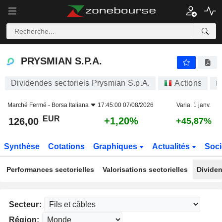
PRYSMIAN S.P.A.
126,00
€
+1,20%
PRYSMIAN S.P.A.
Dividendes sectoriels Prysmian S.p.A.
Actions
P
Marché Fermé -
Borsa Italiana
17:45:00 07/08/2026
Varia. 1 janv.
EUR
+1,20%
126,00
+45,87%
Synthèse
Cotations
Graphiques
Actualités
Soci
Performances sectorielles
Valorisations sectorielles
Dividen
Secteur:
Région: