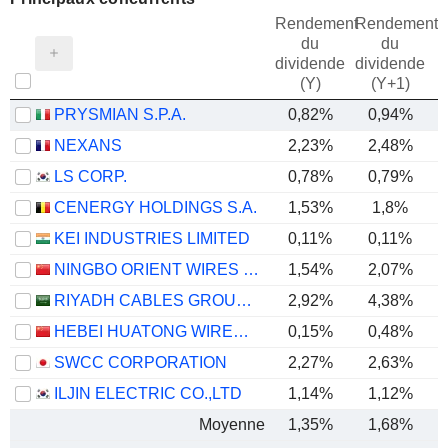
Rendement
Rendement
du
du
dividende
dividende
(Y)
(Y+1)
PRYSMIAN S.P.A.
0,82%
0,94%
NEXANS
2,23%
2,48%
LS CORP.
0,78%
0,79%
CENERGY HOLDINGS S.A.
1,53%
1,8%
KEI INDUSTRIES LIMITED
0,11%
0,11%
NINGBO ORIENT WIRES & CABLES CO.,LTD.
1,54%
2,07%
RIYADH CABLES GROUP COMPANY
2,92%
4,38%
HEBEI HUATONG WIRES AND CABLES GROUP CO., LTD.
0,15%
0,48%
SWCC CORPORATION
2,27%
2,63%
ILJIN ELECTRIC CO.,LTD
1,14%
1,12%
Moyenne
1,35%
1,68%