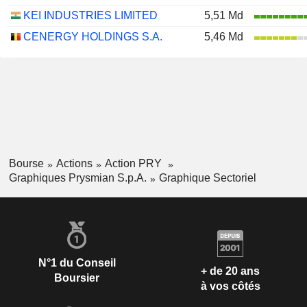
KEI INDUSTRIES LIMITED
5,51 Md
CENERGY HOLDINGS S.A.
5,46 Md
Bourse
Actions
Action PRY
Graphiques Prysmian S.p.A.
Graphique Sectoriel
N°1 du Conseil
+ de 20 ans
Boursier
à vos côtés