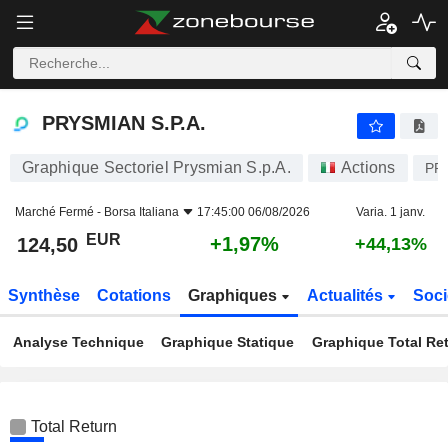
PRYSMIAN S.P.A.
124,50
€
+1,97%
PRYSMIAN S.P.A.
Graphique Sectoriel Prysmian S.p.A.
Actions
PR
Marché Fermé -
Borsa Italiana
17:45:00 06/08/2026
Varia. 1 janv.
EUR
+1,97%
124,50
+44,13%
Synthèse
Cotations
Graphiques
Actualités
Soci
Analyse Technique
Graphique Statique
Graphique Total Re
Total Return