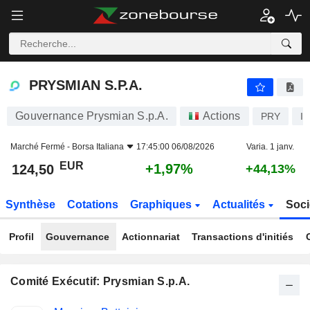
PRYSMIAN S.P.A.
124,50
€
+1,97%
PRYSMIAN S.P.A.
Gouvernance Prysmian S.p.A.
Actions
PRY
I
Marché Fermé -
Borsa Italiana
17:45:00 06/08/2026
Varia. 1 janv.
EUR
+1,97%
124,50
+44,13%
Synthèse
Cotations
Graphiques
Actualités
Soci
Profil
Gouvernance
Actionnariat
Transactions d'initiés
Comité Exécutif: Prysmian S.p.A.
Fonctions