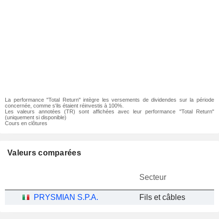
La performance "Total Return" intègre les versements de dividendes sur la période
concernée, comme s'ils étaient réinvestis à 100%.
Les valeurs annotées (TR) sont affichées avec leur performance "Total Return"
(uniquement si disponible)
Cours en clôtures
Valeurs comparées
Secteur
PRYSMIAN S.P.A.
Fils et câbles