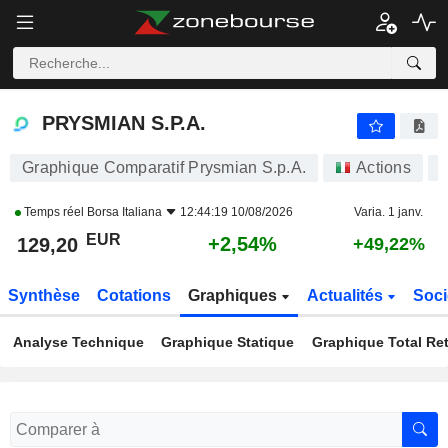
PRYSMIAN S.P.A.
129,20
€
+2,54%
PRYSMIAN S.P.A.
Graphique Comparatif Prysmian S.p.A.
Actions
Temps réel
Borsa Italiana
12:44:19 10/08/2026
Varia. 1 janv.
EUR
+2,54%
129,20
+49,22%
Synthèse
Cotations
Graphiques
Actualités
Soci
Analyse Technique
Graphique Statique
Graphique Total Re