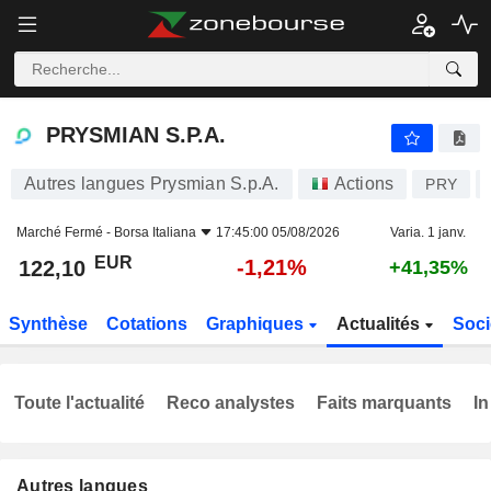
PRYSMIAN S.P.A.
122,10
€
-1,21%
PRYSMIAN S.P.A.
Autres langues Prysmian S.p.A.
Actions
PRY
Marché Fermé -
Borsa Italiana
17:45:00 05/08/2026
Varia. 1 janv.
EUR
-1,21%
122,10
+41,35%
Synthèse
Cotations
Graphiques
Actualités
Soci
Toute l'actualité
Reco analystes
Faits marquants
In
Autres langues