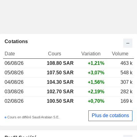
Cotations
Date
Cours
Variation
Volume
06/08/26
108.80 SAR
+1,21%
463 k
05/08/26
107.50 SAR
+3,07%
548 k
04/08/26
104.30 SAR
+1,56%
307 k
03/08/26
102.70 SAR
+2,19%
282 k
02/08/26
100.50 SAR
+0,70%
169 k
Plus de cotations
Cours en différé Saudi Arabian S.E.