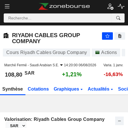
RIYADH CABLES GROUP COMPANY
108,80
﷼
+1,21%
RIYADH CABLES GROUP
COMPANY
Cours Riyadh Cables Group Company
Actions
4
Marché Fermé -
Saudi Arabian S.E.
14:20:00 06/08/2026
Varia. 1 janv.
SAR
+1,21%
108,80
-16,63%
Synthèse
Cotations
Graphiques
Actualités
Soci
Valorisation: Riyadh Cables Group Company