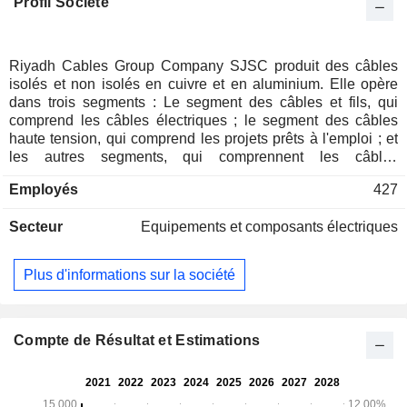
Profil Société
Riyadh Cables Group Company SJSC produit des câbles
isolés et non isolés en cuivre et en aluminium. Elle opère
dans trois segments : Le segment des câbles et fils, qui
comprend les câbles électriques ; le segment des câbles
haute tension, qui comprend les projets prêts à l'emploi ; et
les autres segments, qui comprennent les câbles
téléphoniques et les services. Les produits de la société
Employés
427
comprennent les fils, les câbles basse, moyenne, haute et
très haute tension, les conducteurs de lignes aériennes, les
Secteur
Equipements et composants électriques
câbles d'instrumentation et de contrôle, les câbles d'énergie
renouvelable, les câbles téléphoniques et à fibre optique, et
les matières premières. Les services de la société
Plus d'informations sur la société
comprennent l'installation de câbles, la jonction de câbles,
la surveillance, la réparation et l'entretien, les essais et la
mise en service, la conception de systèmes de câbles et la
conception de systèmes d'installation, entre autres. Ses
Compte de Résultat et Estimations
filiales comprennent notamment Saudi Modem Company for
Metals, Cables and Plastic Industry et Saudi Modern
Company for Specialized Wires and Cables Industry.