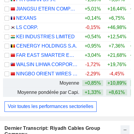
JIANGSU ETERN COMPANY LIMITED
+5,01%
+16,44%
+
NEXANS
+0,14%
+6,75%
LS CORP.
-0,15%
+46,98%
+
KEI INDUSTRIES LIMITED
+0,54%
+12,54%
+
CENERGY HOLDINGS S.A.
+0,95%
+7,36%
+
FAR EAST SMARTER ENERGY CO., LTD.
+3,04%
+21,68%
+
WALSIN LIHWA CORPORATION
-1,72%
+19,76%
+
NINGBO ORIENT WIRES & CABLES CO.,LTD.
-2,29%
-4,45%
Moyenne
+0,85%
+10,89%
+
Moyenne pondérée par Capi.
+1,33%
+8,61%
+
Voir toutes les performances sectorielles
Dernier Transcript: Riyadh Cables Group