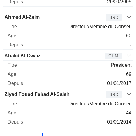
20/09/2005
Administrateur
Titre
Age
Depuis
Ahmed Al-Zaim
BRD
Directeur/Membre du Conseil
60
-
Khalid Al-Gwaiz
CHM
Président
69
01/01/2017
Ziyad Fouad Fahad Al-Saleh
BRD
Directeur/Membre du Conseil
44
01/01/2014