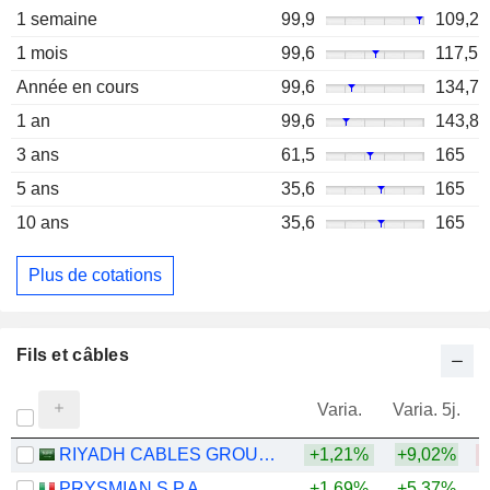
1 semaine
99,9
109,2
1 mois
99,6
117,5
Année en cours
99,6
134,7
1 an
99,6
143,8
3 ans
61,5
165
5 ans
35,6
165
10 ans
35,6
165
Plus de cotations
Fils et câbles
Varia.
Varia. 5j.
RIYADH CABLES GROUP COMPANY
+1,21%
+9,02%
PRYSMIAN S.P.A.
+1,69%
+5,37%
+