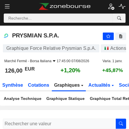
PRYSMIAN S.P.A.
126,00
€
+1,20%
PRYSMIAN S.P.A.
Graphique Force Relative Prysmian S.p.A.
Actions
Marché Fermé -
Borsa Italiana
17:45:00 07/08/2026
Varia. 1 janv.
EUR
+1,20%
126,00
+45,87%
Synthèse
Cotations
Graphiques
Actualités
Soci
Analyse Technique
Graphique Statique
Graphique Total Re