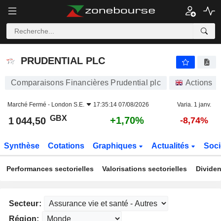
PRUDENTIAL PLC
1 044,50
p
+1,70%
PRUDENTIAL PLC
Comparaisons Financières Prudential plc
Actions
Marché Fermé -
London S.E.
17:35:14 07/08/2026
Varia. 1 janv.
GBX
+1,70%
1 044,50
-8,74%
Synthèse
Cotations
Graphiques
Actualités
Soci
Performances sectorielles
Valorisations sectorielles
Dividen
Secteur:
Région: