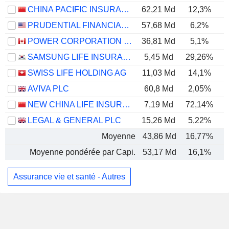
CHINA PACIFIC INSURANCE (GROUP) CO., LTD.
62,21 Md
12,3%
PRUDENTIAL FINANCIAL, INC.
57,68 Md
6,2%
POWER CORPORATION OF CANADA
36,81 Md
5,1%
SAMSUNG LIFE INSURANCE CO., LTD.
5,45 Md
29,26%
SWISS LIFE HOLDING AG
11,03 Md
14,1%
AVIVA PLC
60,8 Md
2,05%
NEW CHINA LIFE INSURANCE COMPANY LTD.
7,19 Md
72,14%
LEGAL & GENERAL PLC
15,26 Md
5,22%
Moyenne
43,86 Md
16,77%
Moyenne pondérée par Capi.
53,17 Md
16,1%
Assurance vie et santé - Autres