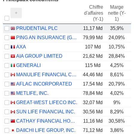
Chiffre
Marge
d'affaires
nette (Y-
E
(Y-1)
1)
PRUDENTIAL PLC
11,17 Md
35,9%
PING AN INSURANCE (GROUP) COMPANY OF CHINA, LTD.
79,99 Md
24,09%
AXA
107 Md
10,75%
AIA GROUP LIMITED
21,62 Md
28,84%
GENERALI
115 Md
4,25%
MANULIFE FINANCIAL CORPORATION
44,46 Md
8,61%
AFLAC INCORPORATED
17,54 Md
20,79%
METLIFE, INC.
78,84 Md
4,02%
GREAT-WEST LIFECO INC.
32,07 Md
9%
SUN LIFE FINANCIAL INC.
30,56 Md
8,29%
CATHAY FINANCIAL HOLDING CO., LTD.
11,16 Md
30,58%
DAIICHI LIFE GROUP, INC.
71,12 Md
3,86%