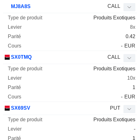
CALL
MJ8A8S
Produits Exotiques
8x
0.42
-
EUR
SX0TMQ
CALL
Produits Exotiques
10x
1
-
EUR
SX69SV
PUT
Produits Exotiques
-
1