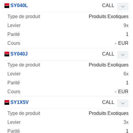
SY040L
CALL
Produits Exotiques
9x
1
-
EUR
SY040J
CALL
Produits Exotiques
6x
1
-
EUR
SY1X5V
CALL
Produits Exotiques
3x
1