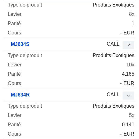
Produits Exotiques
8x
1
-
EUR
CALL
MJ634S
Produits Exotiques
10x
4.165
-
EUR
CALL
MJ634R
Produits Exotiques
5x
0.141
-
EUR