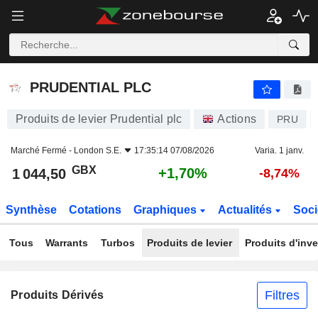
PRUDENTIAL PLC
1 044,50
p
+1,70%
PRUDENTIAL PLC
Produits de levier Prudential plc
Actions
PRU
Marché Fermé -
London S.E.
17:35:14 07/08/2026
Varia. 1 janv.
GBX
+1,70%
1 044,50
-8,74%
Synthèse
Cotations
Graphiques
Actualités
Soci
Tous
Warrants
Turbos
Produits de levier
Produits d'inv
Filtres
Produits Dérivés