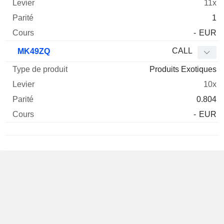
11x
1
-
EUR
CALL
MK49ZQ
Produits Exotiques
10x
0.804
-
EUR