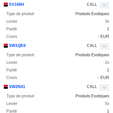
SV166H
CALL
Produits Exotiques
3x
1
-
EUR
SW1QE6
CALL
Produits Exotiques
2x
1
-
EUR
SW2N41
CALL
Produits Exotiques
5x
1