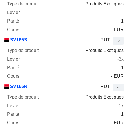
Produits Exotiques
-
1
-
EUR
SV165S
PUT
Produits Exotiques
-3x
1
-
EUR
SV165R
PUT
Produits Exotiques
-5x
1
-
EUR