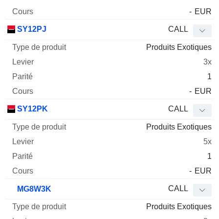
-
EUR
SY12PJ
CALL
Produits Exotiques
3x
1
-
EUR
SY12PK
CALL
Produits Exotiques
5x
1
-
EUR
CALL
MG8W3K
Produits Exotiques