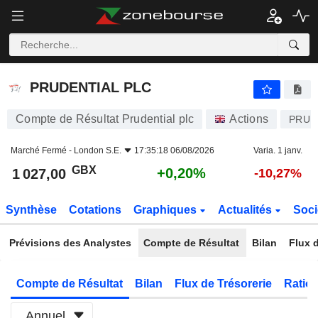
PRUDENTIAL PLC
1 027,00
p
+0,20%
PRUDENTIAL PLC
Compte de Résultat Prudential plc
Actions
PRU
Marché Fermé -
London S.E.
17:35:18 06/08/2026
Varia. 1 janv.
GBX
+0,20%
1 027,00
-10,27%
Synthèse
Cotations
Graphiques
Actualités
Soci
Prévisions des Analystes
Compte de Résultat
Bilan
Flux d
Compte de Résultat
Bilan
Flux de Trésorerie
Ratios
Annuel