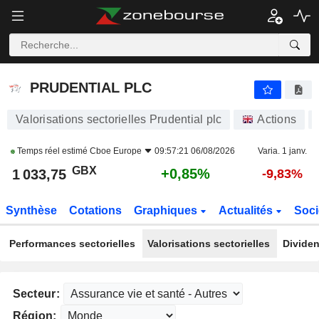
PRUDENTIAL PLC
1 033,75
p
+0,85%
PRUDENTIAL PLC
Valorisations sectorielles Prudential plc
Actions
Temps réel estimé
Cboe Europe
09:57:21 06/08/2026
Varia. 1 janv.
GBX
+0,85%
1 033,75
-9,83%
Synthèse
Cotations
Graphiques
Actualités
Soci
Performances sectorielles
Valorisations sectorielles
Dividen
Secteur:
Région: