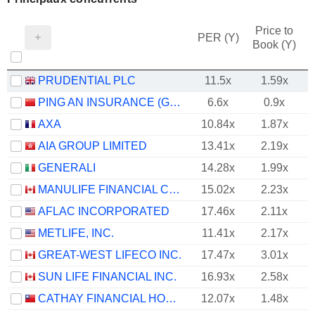
Price to
PER (Y)
Book (Y)
PRUDENTIAL PLC
11.5x
1.59x
PING AN INSURANCE (GROUP) COMPANY OF CHINA, LTD.
6.6x
0.9x
AXA
10.84x
1.87x
AIA GROUP LIMITED
13.41x
2.19x
GENERALI
14.28x
1.99x
MANULIFE FINANCIAL CORPORATION
15.02x
2.23x
AFLAC INCORPORATED
17.46x
2.11x
METLIFE, INC.
11.41x
2.17x
GREAT-WEST LIFECO INC.
17.47x
3.01x
SUN LIFE FINANCIAL INC.
16.93x
2.58x
CATHAY FINANCIAL HOLDING CO., LTD.
12.07x
1.48x