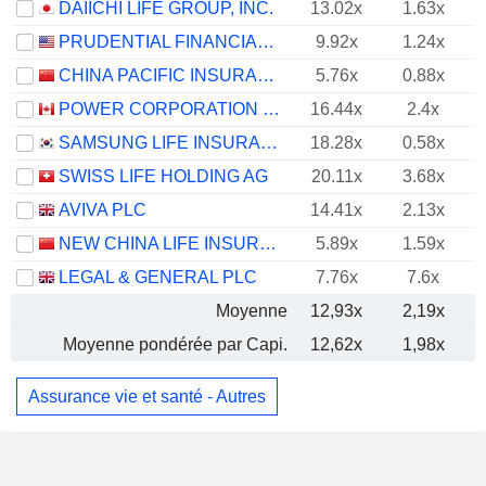
DAIICHI LIFE GROUP, INC.
13.02x
1.63x
PRUDENTIAL FINANCIAL, INC.
9.92x
1.24x
CHINA PACIFIC INSURANCE (GROUP) CO., LTD.
5.76x
0.88x
POWER CORPORATION OF CANADA
16.44x
2.4x
SAMSUNG LIFE INSURANCE CO., LTD.
18.28x
0.58x
SWISS LIFE HOLDING AG
20.11x
3.68x
AVIVA PLC
14.41x
2.13x
NEW CHINA LIFE INSURANCE COMPANY LTD.
5.89x
1.59x
LEGAL & GENERAL PLC
7.76x
7.6x
Moyenne
12,93x
2,19x
Moyenne pondérée par Capi.
12,62x
1,98x
Assurance vie et santé - Autres