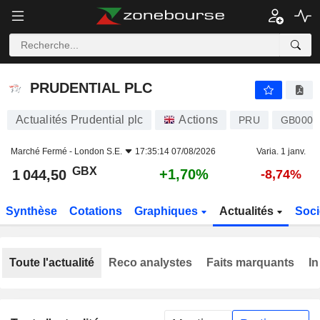
PRUDENTIAL PLC
1 044,50
p
+1,70%
PRUDENTIAL PLC
Actualités Prudential plc
Actions
PRU
GB0007
Marché Fermé -
London S.E.
17:35:14 07/08/2026
Varia. 1 janv.
GBX
+1,70%
1 044,50
-8,74%
Synthèse
Cotations
Graphiques
Actualités
Soci
Toute l'actualité
Reco analystes
Faits marquants
In