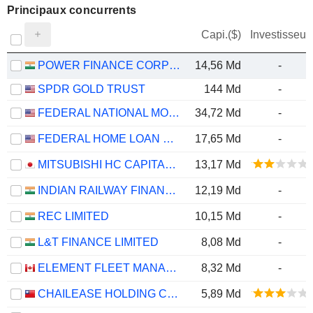
Principaux concurrents
Capi.($)
Investisseur
POWER FINANCE CORPORATION LIMITED
14,56 Md
-
SPDR GOLD TRUST
144 Md
-
FEDERAL NATIONAL MORTGAGE ASSOCIATION
34,72 Md
-
FEDERAL HOME LOAN MORTGAGE CORPORATION
17,65 Md
-
MITSUBISHI HC CAPITAL INC.
13,17 Md
INDIAN RAILWAY FINANCE CORPORATION LIMITED
12,19 Md
-
REC LIMITED
10,15 Md
-
L&T FINANCE LIMITED
8,08 Md
-
ELEMENT FLEET MANAGEMENT CORP.
8,32 Md
-
CHAILEASE HOLDING COMPANY LIMITED
5,89 Md