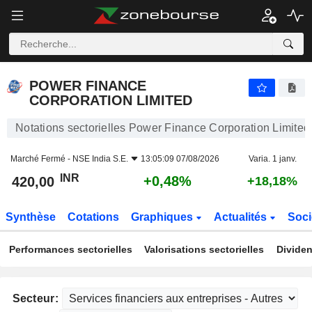
POWER FINANCE CORPORATION LIMITED
420,00
₹
+0,48%
POWER FINANCE
CORPORATION LIMITED
Notations sectorielles Power Finance Corporation Limited
Marché Fermé -
NSE India S.E.
13:05:09 07/08/2026
Varia. 1 janv.
INR
+0,48%
420,00
+18,18%
Synthèse
Cotations
Graphiques
Actualités
Soci
Performances sectorielles
Valorisations sectorielles
Dividen
Secteur: