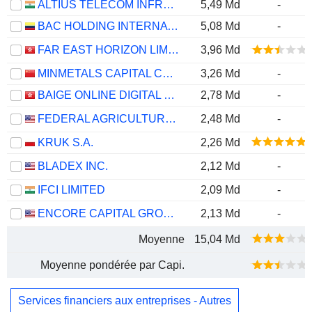
ALTIUS TELECOM INFRASTRUCTURE TRUST
5,49 Md
-
BAC HOLDING INTERNATIONAL CORP.
5,08 Md
-
FAR EAST HORIZON LIMITED
3,96 Md
MINMETALS CAPITAL COMPANY LIMITED
3,26 Md
-
BAIGE ONLINE DIGITAL TECHNOLOGY CO., LTD.
2,78 Md
-
FEDERAL AGRICULTURAL MORTGAGE CORPORATION
2,48 Md
-
KRUK S.A.
2,26 Md
BLADEX INC.
2,12 Md
-
IFCI LIMITED
2,09 Md
-
ENCORE CAPITAL GROUP, INC.
2,13 Md
-
Moyenne
15,04 Md
Moyenne pondérée par Capi.
Services financiers aux entreprises - Autres