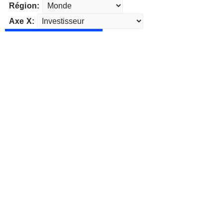
Région:
Axe X: