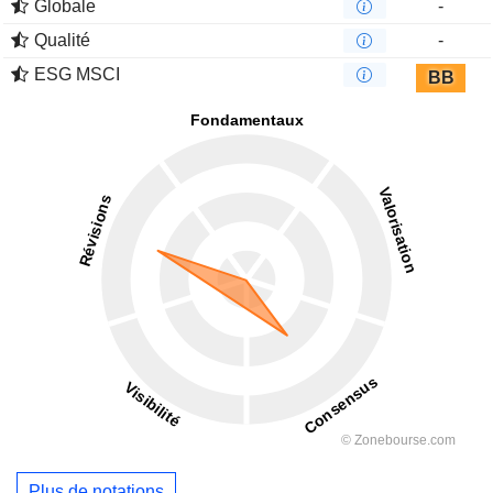
Globale
-
Qualité
-
ESG MSCI
BB
Plus de notations