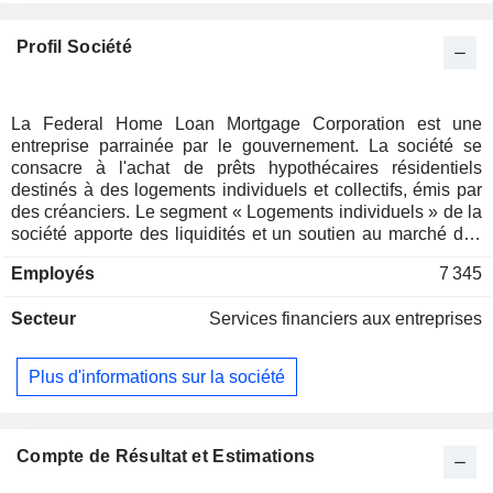
Profil Société
La Federal Home Loan Mortgage Corporation est une
entreprise parrainée par le gouvernement. La société se
consacre à l'achat de prêts hypothécaires résidentiels
destinés à des logements individuels et collectifs, émis par
des créanciers. Le segment « Logements individuels » de la
société apporte des liquidités et un soutien au marché des
prêts hypothécaires pour logements individuels par le biais
Employés
7 345
de diverses activités, notamment l'achat, la titrisation et la
garantie de prêts pour logements individuels émis par des
Secteur
Services financiers aux entreprises
créanciers. Son activité « Maisons individuelles » comprend
des activités liées à l’apport de liquidités sur le marché par
l’achat et la titrisation de prêts hypothécaires ainsi que
Plus d'informations sur la société
l’émission de titres garantis liés à l’hypothèque, le transfert
du risque de crédit, la mise en œuvre de mesures
d’atténuation des pertes et la réalisation d’investissements
liés à l’hypothèque et d’autres investissements. Son
Compte de Résultat et Estimations
segment « Immeubles collectifs » comprend l’achat, la