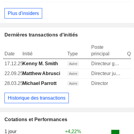
Plus d'insiders
Dernières transactions d'initiés
Poste
Date
Initié
Type
principal
Qua
17.12.25
Kenny M. Smith
Directeur general
Autre
22.09.25
Matthew Abrusci
Directeur juridique
Autre
28.03.25
Michael Parrott
Director
Autre
Historique des transactions
Cotations et Performances
1 jour
+4,22%