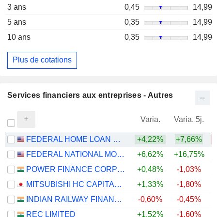
3 ans
0,45
14,99
5 ans
0,35
14,99
10 ans
0,35
14,99
Plus de cotations
Services financiers aux entreprises - Autres
Varia.
Varia. 5j.
FEDERAL HOME LOAN MORTGAGE CORPORATION
+4,22%
+7,66%
FEDERAL NATIONAL MORTGAGE ASSOCIATION
+6,62%
+16,75%
POWER FINANCE CORPORATION LIMITED
+0,48%
-1,03%
MITSUBISHI HC CAPITAL INC.
+1,33%
-1,80%
+
INDIAN RAILWAY FINANCE CORPORATION LIMITED
-0,60%
-0,45%
REC LIMITED
+1,52%
-1,60%