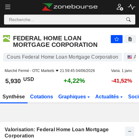
FEDERAL HOME LOAN MORTGAGE CORPORATION
5,930
$
+4,22%
FEDERAL HOME LOAN
MORTGAGE CORPORATION
Cours Federal Home Loan Mortgage Corporation
Ac
Marché Fermé -
OTC Markets
21:59:45 04/06/2026
Varia. 1 janv.
USD
+4,22%
5,930
-41,52%
Synthèse
Cotations
Graphiques
Actualités
Soci
Valorisation: Federal Home Loan Mortgage
Corporation