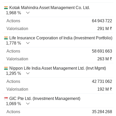
Kotak Mahindra Asset Management Co. Ltd.
1,968 %
64 943 722
291 M ₹
Life Insurance Corporation of India (Investment Portfolio)
1,778 %
58 691 663
263 M ₹
Nippon Life India Asset Management Ltd. (Invt Mgmt)
1,295 %
42 731 062
192 M ₹
GIC Pte Ltd. (Investment Management)
1,069 %
35 284 268