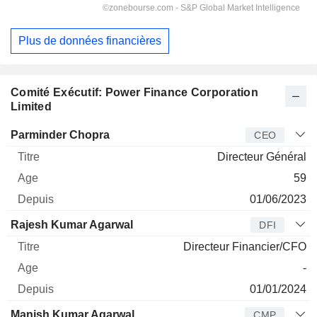
Plus de données financières
Comité Exécutif: Power Finance Corporation
Limited
Dirigeant
Titre
Age
Depuis
Parminder Chopra
CEO
Directeur Général
59
01/06/2023
Rajesh Kumar Agarwal
DFI
Directeur Financier/CFO
-
01/01/2024
Manish Kumar Agarwal
CMP