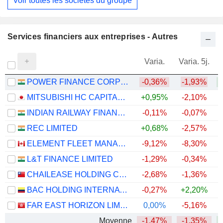
Voir toutes les sociétés du groupe
Services financiers aux entreprises - Autres
Varia.
Varia. 5j.
POWER FINANCE CORPORATION LIMITED
-0,36%
-1,93%
MITSUBISHI HC CAPITAL INC.
+0,95%
-2,10%
+
INDIAN RAILWAY FINANCE CORPORATION LIMITED
-0,11%
-0,07%
REC LIMITED
+0,68%
-2,57%
ELEMENT FLEET MANAGEMENT CORP.
-9,12%
-8,30%
L&T FINANCE LIMITED
-1,29%
-0,34%
+
CHAILEASE HOLDING COMPANY LIMITED
-2,68%
-1,36%
BAC HOLDING INTERNATIONAL CORP.
-0,27%
+2,20%
+
FAR EAST HORIZON LIMITED
0,00%
-5,16%
Moyenne
-1,47%
-1,35%