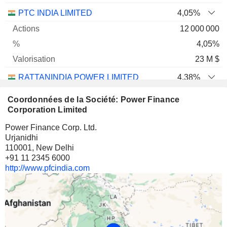
PTC INDIA LIMITED
4,05%
12 000 000
4,05%
23 M $
RATTANINDIA POWER LIMITED
4,38%
235 127 715
Coordonnées de la Société: Power Finance
4,38%
Corporation Limited
22 M $
Power Finance Corp. Ltd.
Urjanidhi
110001, New Delhi
+91 11 2345 6000
http://www.pfcindia.com