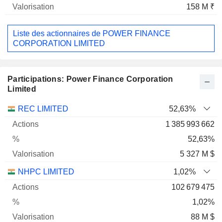
158 M ₹
Liste des actionnaires de POWER FINANCE
CORPORATION LIMITED
Participations: Power Finance Corporation
Limited
Nom
Actions
%
Valorisation
REC LIMITED
52,63%
1 385 993 662
52,63%
5 327 M $
NHPC LIMITED
1,02%
102 679 475
1,02%
88 M $