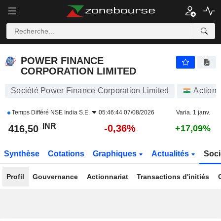
POWER FINANCE CORPORATION LIMITED
416,50
₹
-0,36%
POWER FINANCE
CORPORATION LIMITED
Société Power Finance Corporation Limited
Actions
Temps Différé
NSE India S.E.
05:46:44 07/08/2026
Varia. 1 janv.
INR
-0,36%
416,50
+17,09%
Synthèse
Cotations
Graphiques
Actualités
Soci
Profil
Gouvernance
Actionnariat
Transactions d'initiés