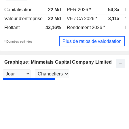
Capitalisation
22 Md
PER 2026 *
54,3x
P
Valeur d'entreprise
22 Md
VE / CA 2026 *
3,11x
V
Flottant
42,16%
Rendement 2026 *
-
R
Plus de ratios de valorisation
* Données estimées
Graphique: Minmetals Capital Company Limited