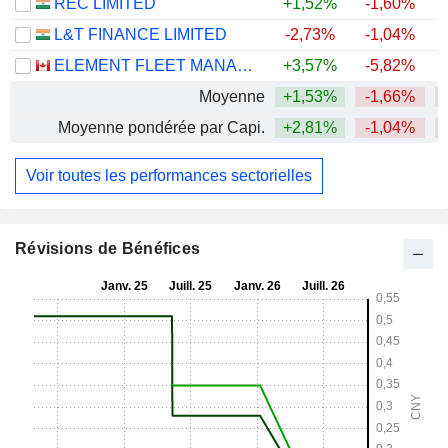
REC LIMITED
+1,52%
-1,60%
L&T FINANCE LIMITED
-2,73%
-1,04%
+
ELEMENT FLEET MANAGEMENT CORP.
+3,57%
-5,82%
Moyenne
+1,53%
-1,66%
Moyenne pondérée par Capi.
+2,81%
-1,04%
Voir toutes les performances sectorielles
Révisions de Bénéfices