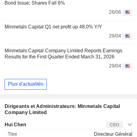
Bond Issue; Shares Fall 6%
26/06
Minmetals Capital Q1 net profit up 48.0% Y/Y
29/04
Minmetals Capital Company Limited Reports Earnings
Results for the First Quarter Ended March 31, 2026
29/04
Plus d'actualités
Dirigeants et Administrateurs: Minmetals Capital
Company Limited
Dirigeant
Titre
Age
Depuis
Hui Chen
CEO
Directeur Général