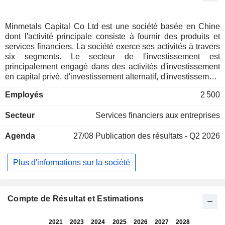
Minmetals Capital Co Ltd est une société basée en Chine
dont l'activité principale consiste à fournir des produits et
services financiers. La société exerce ses activités à travers
six segments. Le secteur de l'investissement est
principalement engagé dans des activités d'investissement
en capital privé, d'investissement alternatif, d'investissement
en valeurs mobilières et autres. Le secteur fiduciaire est
Employés
2 500
principalement engagé dans les activités fiduciaires et les
activités pour compte propre. Le secteur du crédit-bail est
Secteur
Services financiers aux entreprises
principalement engagé dans des activités de crédit-bail
direct, de cession-bail, de location-exploitation et autres. Le
Agenda
27/08
Publication des résultats - Q2 2026
secteur des valeurs mobilières est principalement engagé
dans le courtage de valeurs mobilières, le conseil en
investissement de valeurs mobilières et autres. Le secteur
Plus d'informations sur la société
des contrats à terme est principalement engagé dans le
courtage de contrats à terme, le conseil en négociation de
contrats à terme, la gestion d'actifs et autres. Le secteur
"Autres" est principalement engagé dans des services de
Compte de Résultat et Estimations
conseil connexes, des activités de location-exploitation et
autres. La société exerce principalement ses activités sur le