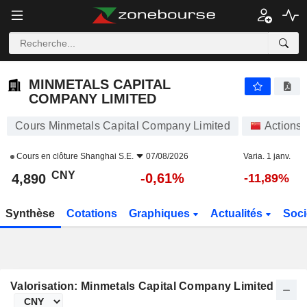
MINMETALS CAPITAL COMPANY LIMITED
4,890
¥
-0,61%
MINMETALS CAPITAL
COMPANY LIMITED
Cours Minmetals Capital Company Limited
Actions
Cours en clôture
Shanghai S.E.
07/08/2026
Varia. 1 janv.
CNY
-0,61%
4,890
-11,89%
Synthèse
Cotations
Graphiques
Actualités
Soci
Valorisation: Minmetals Capital Company Limited