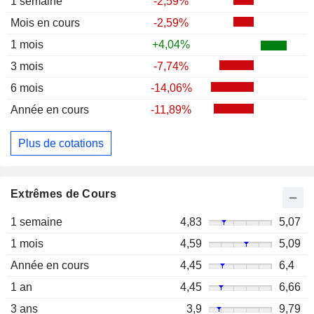
1 semaine
-2,59%
Mois en cours
-2,59%
1 mois
+4,04%
3 mois
-7,74%
6 mois
-14,06%
Année en cours
-11,89%
Plus de cotations
Extrêmes de Cours
1 semaine
4,83
5,07
1 mois
4,59
5,09
Année en cours
4,45
6,4
1 an
4,45
6,66
3 ans
3,9
9,79