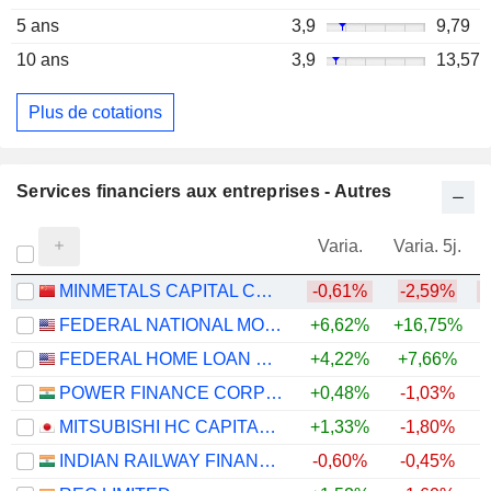
5 ans
3,9
9,79
10 ans
3,9
13,57
Plus de cotations
Services financiers aux entreprises - Autres
Varia.
Varia. 5j.
MINMETALS CAPITAL COMPANY LIMITED
-0,61%
-2,59%
FEDERAL NATIONAL MORTGAGE ASSOCIATION
+6,62%
+16,75%
FEDERAL HOME LOAN MORTGAGE CORPORATION
+4,22%
+7,66%
POWER FINANCE CORPORATION LIMITED
+0,48%
-1,03%
MITSUBISHI HC CAPITAL INC.
+1,33%
-1,80%
+
INDIAN RAILWAY FINANCE CORPORATION LIMITED
-0,60%
-0,45%