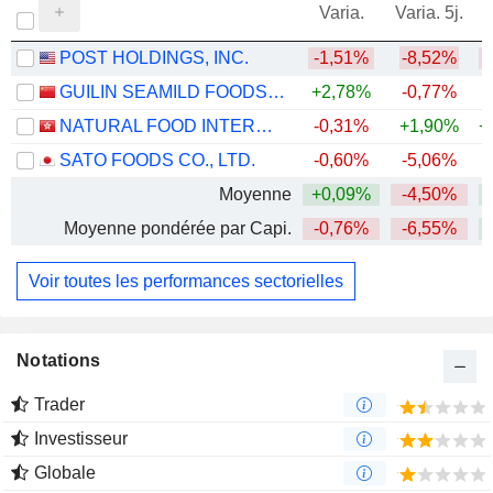
Varia.
Varia. 5j.
POST HOLDINGS, INC.
-1,51%
-8,52%
GUILIN SEAMILD FOODS CO., LTD
+2,78%
-0,77%
+
NATURAL FOOD INTERNATIONAL HOLDING LIMITED
-0,31%
+1,90%
+
SATO FOODS CO., LTD.
-0,60%
-5,06%
+
Moyenne
+0,09%
-4,50%
+
Moyenne pondérée par Capi.
-0,76%
-6,55%
Voir toutes les performances sectorielles
Notations
Trader
Investisseur
Globale