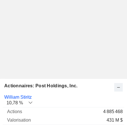
Actionnaires: Post Holdings, Inc.
Nom
Actions
%
Valorisation
William Stiritz
10,78 %
4 885 468
431 M $