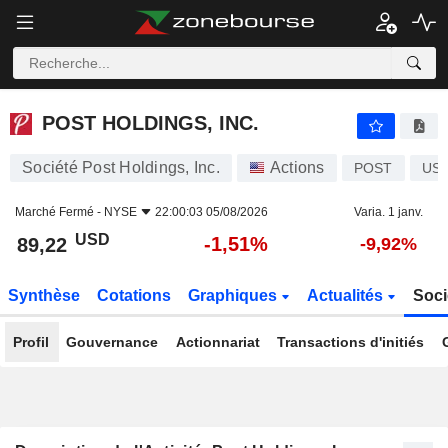
POST HOLDINGS, INC.
89,22
$
-1,51%
POST HOLDINGS, INC.
Société Post Holdings, Inc.
Actions
POST
US7
Marché Fermé -
NYSE
22:00:03 05/08/2026
Varia. 1 janv.
USD
-1,51%
89,22
-9,92%
Synthèse
Cotations
Graphiques
Actualités
Soci
Profil
Gouvernance
Actionnariat
Transactions d'initiés