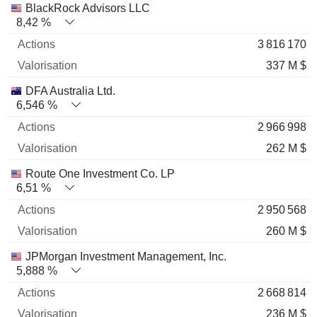
BlackRock Advisors LLC
8,42 %
3 816 170
337 M $
DFA Australia Ltd.
6,546 %
2 966 998
262 M $
Route One Investment Co. LP
6,51 %
2 950 568
260 M $
JPMorgan Investment Management, Inc.
5,888 %
2 668 814
236 M $